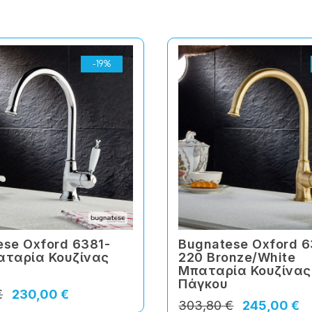
-19%
ese Oxford 6381-
Bugnatese Oxford 6
αταρία Κουζίνας
220 Bronze/White
Μπαταρία Κουζίνας
Πάγκου
€
230,00 €
303,80 €
245,00 €