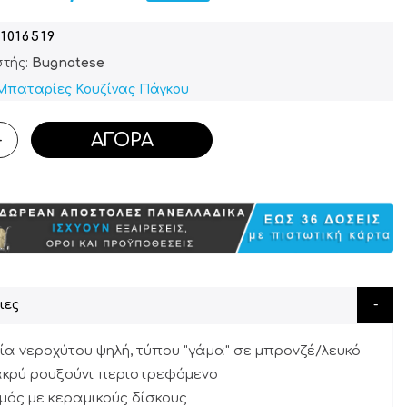
1016519
τής:
Bugnatese
Μπαταρίες Κουζίνας Πάγκου
ΑΓΟΡΆ
+
ιες
α νεροχύτου ψηλή, τύπου "γάμα" σε μπρονζέ/λευκό
ακρύ ρουξούνι περιστρεφόμενο
μός με κεραμικούς δίσκους