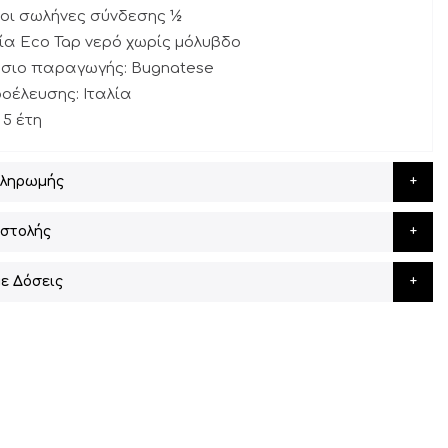
οι σωλήνες σύνδεσης ½
γία Eco Tap νερό χωρίς μόλυβδο
άσιο παραγωγής: Bugnatese
οέλευσης: Ιταλία
 5 έτη
Πληρωμής
στολής
ε Δόσεις