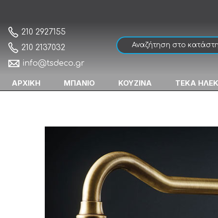
Bugnatese Oxford 6382-220 Bronze Μπατα
Αρχική
210 2927155
210 2137032
info@tsdeco.gr
ΑΡΧΙΚΗ
ΜΠΑΝΙΟ
ΚΟΥΖΙΝΑ
ΤΕΚΑ ΗΛΕ