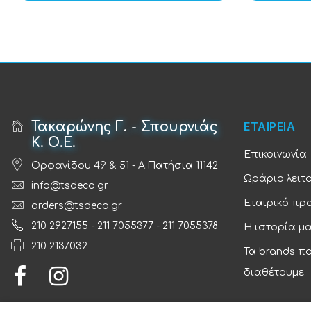
Τακαρώνης Γ. - Σπουρνιάς
ΕΤΑΙΡΕΙΑ
Κ. Ο.Ε.
Επικοινωνία
Ορφανίδου 49 & 51 - Α.Πατήσια 11142
Ωράριο λειτ
info@tsdeco.gr
Εταιρικό πρ
orders@tsdeco.gr
210 2927155
-
211 7055377
-
211 7055378
Η ιστορία μ
210 2137032
Τα brands π
διαθέτουμε