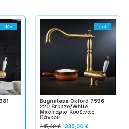
-19%
-19%
381-
Bugnatese Oxford 7596-
220 Bronze/White
Μπαταρία Κουζίνας
Πάγκου
415,40 €
335,00 €