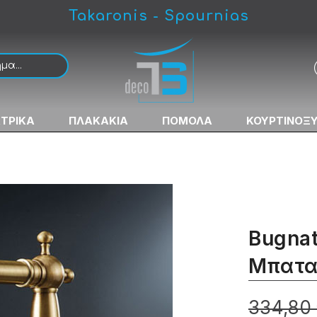
Takaronis - Spournias
ρία Κουζίνας Πάγκου
ΚΤΡΙΚΑ
ΠΛΑΚΑΚΙΑ
ΠΟΜΟΛΑ
ΚΟΥΡΤΙΝΟΞ
Bugnat
Μπατα
334,80