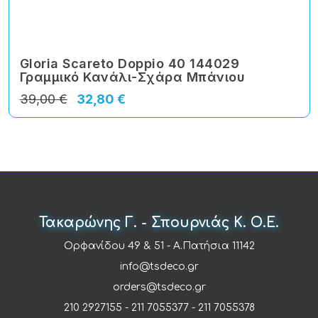
Gloria Scareto Doppio 40 144029
Γραμμικό Κανάλι-Σχάρα Μπάνιου
39,00 €
32,80 €
Τακαρώνης Γ. - Σπουρνιάς Κ. Ο.Ε.
Ορφανίδου 49 & 51 - Α.Πατήσια 11142
info@tsdeco.gr
orders@tsdeco.gr
210 2927155
-
211 7055377
-
211 7055378