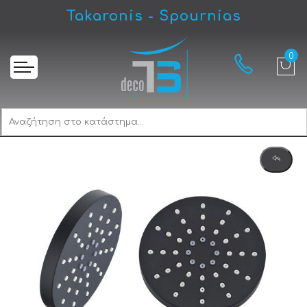
Takaronis - Spournias
Αρχική
Imex Austin MDA008/NG Τηλέφωνο Μπάνιου