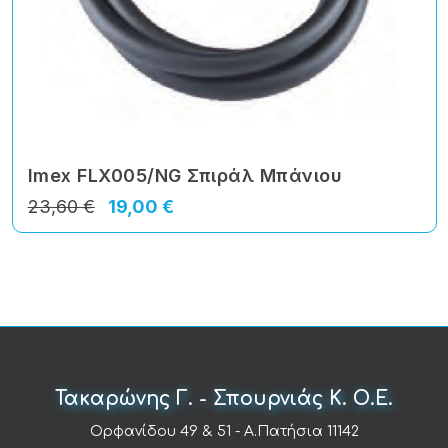
Imex FLX005/NG Σπιράλ Μπάνιου
23,60 €
19,00 €
Τακαρώνης Γ. - Σπουρνιάς Κ. Ο.Ε.
Ορφανίδου 49 & 51 - Α.Πατήσια 11142