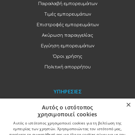
Παραλαβή εμπορευμάτων
Τιμές εμπορευμάτων
Επιστροφές εμπορευμάτων
Ακύρωση παραγγελίας
Εγγύηση εμπορευμάτων
Όροι χρήσης
Πολιτική απορρήτου
ΥΠΗΡΕΣΙΕΣ
×
Blog
Αυτός ο ιστότοπος
χρησιμοποιεί cookies
Παραγγελίες και πληρωμές
Αυτός ο ιστότοπος χρησιμοποιεί cookies για τη βελτίωση της
Χονδρική πώληση
εμπειρίας των χρηστών. Χρησιμοποιώντας τον ιστότοπό μας,
παρέχετε τη συγκατάθεσή σας για όλα τα cookies σύμφωνα με την