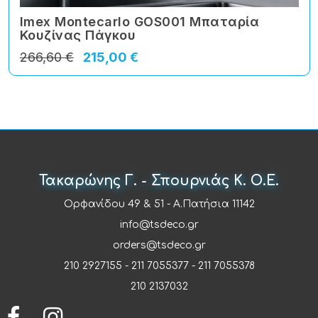
Imex Montecarlo GOS001 Μπαταρία
Κουζίνας Πάγκου
266,60 €
215,00 €
Τακαρώνης Γ. - Σπουρνιάς Κ. Ο.Ε.
Ορφανίδου 49 & 51 - Α.Πατήσια 11142
info@tsdeco.gr
orders@tsdeco.gr
210 2927155
-
211 7055377
-
211 7055378
210 2137032