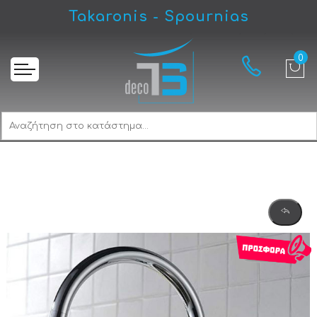
Takaronis - Spournias
Αρχική
Imex Pireo GOS003 Μπαταρία Κουζίνας Πάγκου