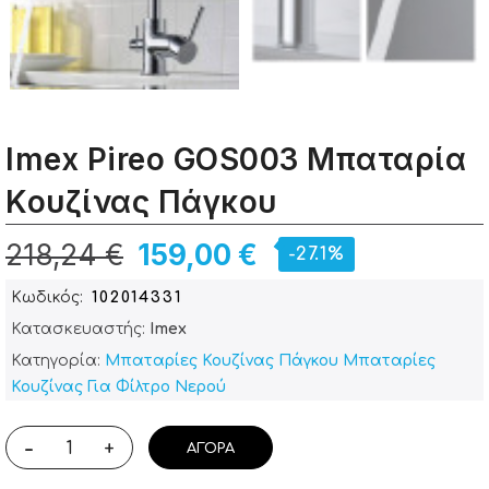
Imex Pireo GOS003 Μπαταρία
Κουζίνας Πάγκου
218,24 €
159,00 €
-27.1%
Κωδικός
102014331
Κατασκευαστής:
Imex
Κατηγορία:
Μπαταρίες Κουζίνας Πάγκου
Μπαταρίες
Κουζίνας Για Φίλτρο Νερού
-
+
ΑΓΟΡΆ