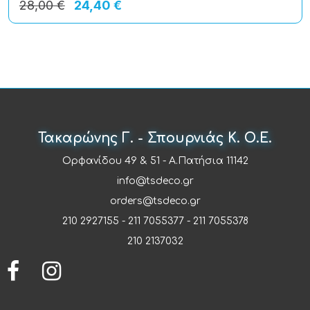
28,00 €
24,40 €
Τακαρώνης Γ. - Σπουρνιάς Κ. Ο.Ε.
Ορφανίδου 49 & 51 - Α.Πατήσια 11142
info@tsdeco.gr
orders@tsdeco.gr
210 2927155
-
211 7055377
-
211 7055378
210 2137032