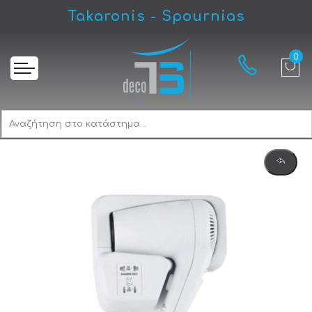
Takaronis - Spournias
Αρχική
Gloria Pistola Nova 438729 Στεγνωτήρας Μαλλιών