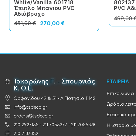
White/Vanilla 601718
802137
Έπιπλο Μπάνιου PVC
PVC Αδ
Αδιάβροχο
499,00 
451,00 €
270,00 €
Τακαρώνης Γ. - Σπουρνιάς
ΕΤΑΙΡΕΙΑ
Κ. Ο.Ε.
Επικοινωνία
Ορφανίδου 49 & 51 - Α.Πατήσια 11142
Ωράριο λειτ
info@tsdeco.gr
Εταιρικό πρ
orders@tsdeco.gr
210 2927155
-
211 7055377
-
211 7055378
Η ιστορία μ
210 2137032