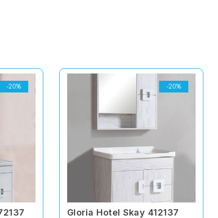
-20%
-20%
272137
Gloria Hotel Skay 412137