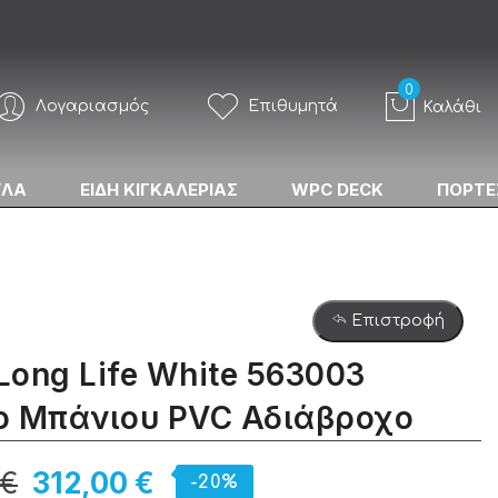
Λογαριασμός
Επιθυμητά
Καλάθι
ΥΛΑ
ΕΙΔΗ ΚΙΓΚΑΛΕΡΙΑΣ
WPC DECK
ΠΟΡΤΕ
Επιστροφή
 Long Life White 563003
ο Μπάνιου PVC Αδιάβροχο
 €
312,00 €
-20%