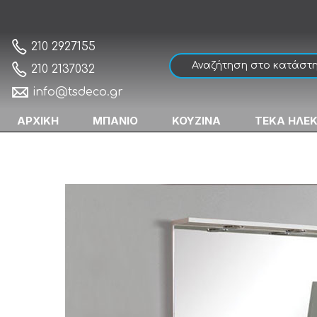
Gloria Long Life White 563003 Έπιπλο Μπ
Αρχική
210 2927155
210 2137032
info@tsdeco.gr
ΑΡΧΙΚΗ
ΜΠΑΝΙΟ
ΚΟΥΖΙΝΑ
ΤΕΚΑ ΗΛΕ