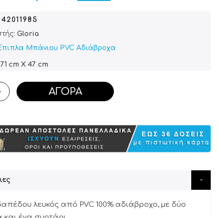
042011985
τής:
Gloria
Έπιπλα Μπάνιου PVC Αδιάβροχα
71 cm X 47 cm
ΑΓΟΡΆ
+
ιες
δαπέδου λευκός από PVC 100% αδιάβροχο, με δύο
 και ένα συρτάρι