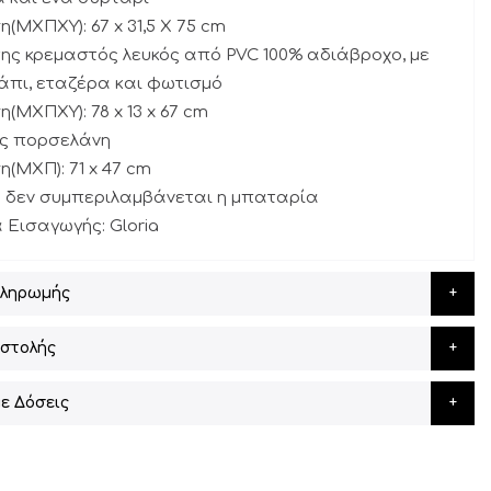
η(ΜΧΠΧΥ): 67 x 31,5 X 75 cm
ης κρεμαστός λευκός από PVC 100% αδιάβροχο, με
άπι, εταζέρα και φωτισμό
η(ΜΧΠΧΥ): 78 x 13 x 67 cm
ας πορσελάνη
η(ΜΧΠ): 71 x 47 cm
μή δεν συμπεριλαμβάνεται η μπαταρία
α Εισαγωγής: Gloria
Πληρωμής
στολής
ε Δόσεις