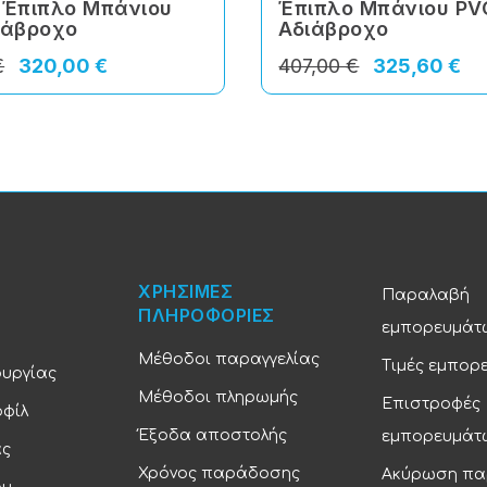
 Έπιπλο Μπάνιου
Έπιπλο Μπάνιου PV
ιάβροχο
Αδιάβροχο
€
320,00 €
407,00 €
325,60 €
ΧΡΗΣΙΜΕΣ
Παραλαβή
ΠΛΗΡΟΦΟΡΙΕΣ
εμπορευμάτ
Μέθοδοι παραγγελίας
Τιμές εμπορ
ουργίας
Μέθοδοι πληρωμής
Επιστροφές
οφίλ
Έξοδα αποστολής
εμπορευμάτ
ας
Χρόνος παράδοσης
Ακύρωση πα