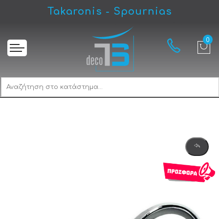
Takaronis - Spournias
Αρχική
Gloria Muro 138106 Καθρέπτης Φωτιζόμενος LED