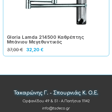
Gloria Lamda 214500 Καθρέπτης
Μπάνιου Μεγεθυντικός
37,00 €
32,20 €
Τακαρώνης Γ. - Σπουρνιάς Κ. Ο.Ε.
Ορφανίδου 49 & 51 - Α.Πατήσια 11142
info@tsdeco.gr