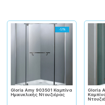
-51%
Gloria Amy 903501 Καμπίνα
Gloria 
Ημικυκλικής Ντουζιέρας
Καμπίν
Ντουζι