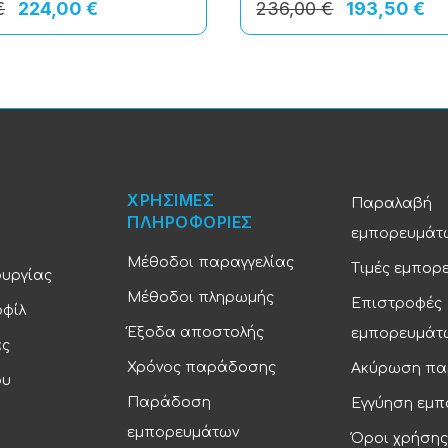
€
224,00 €
236,00 €
193,50 €
ΧΡΗΣΙΜΕΣ
Παραλαβή
ΠΛΗΡΟΦΟΡΙΕΣ
εμπορευμάτ
Μέθοδοι παραγγελίας
Τιμές εμπορ
ουργίας
Μέθοδοι πληρωμής
Επιστροφές
οφίλ
Έξοδα αποστολής
εμπορευμάτ
ας
Χρόνος παράδοσης
Ακύρωση πα
ου
Παράδοση
Εγγύηση εμ
εμπορευμάτων
Όροι χρήσης