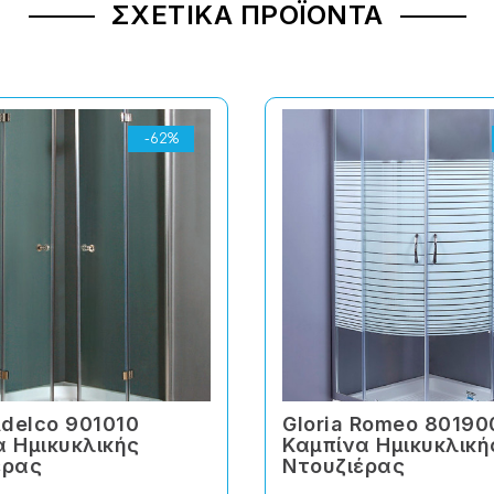
ΣΧΕΤΙΚΆ ΠΡΟΪΌΝΤΑ
-62%
Adelco 901010
Gloria Romeo 80190
α Ημικυκλικής
Καμπίνα Ημικυκλική
έρας
Ντουζιέρας