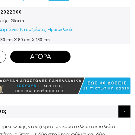
02022300
τής:
Gloria
Καμπίνες Ντουζιέρας Ημικυκλικές
80 cm X 80 cm X 180 cm
ΑΓΟΡΆ
+
ιες
 ημικυκλικής ντουζιέρας με κρύσταλλα ασφαλείας
πάχους 5mm, με δύο σταθερά φύλλα και δύο