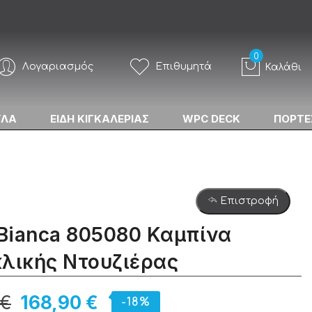
Λογαριασμός
Επιθυμητά
Καλάθι
ΥΛΑ
ΕΙΔΗ ΚΙΓΚΑΛΕΡΙΑΣ
WPC DECK
ΠΟΡΤΕ
Επιστροφή
 Bianca 805080 Καμπίνα
λικής Nτουζιέρας
 €
168,90 €
-18%