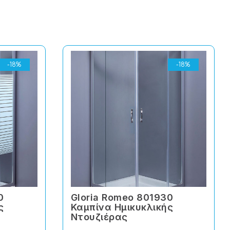
-18%
-18%
0
Gloria Romeo 801930
ς
Καμπίνα Ημικυκλικής
Ντουζιέρας