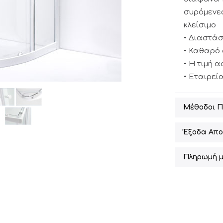
συρόμενες
κλείσιμο
• Διαστάσε
• Καθαρό
• Η τιμή 
• Εταιρεί
Μέθοδοι 
Έξοδα Απο
Πληρωμή μ