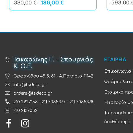
380,00 €
186,00 €
593,00 
Τακαρώνης Γ. - Σπουρνιάς
ΕΤΑΙΡΕΙΑ
Κ. Ο.Ε.
Επικοινωνία
Ορφανίδου 49 & 51 - Α.Πατήσια 11142
Ωράριο λειτ
info@tsdeco.gr
Εταιρικό πρ
orders@tsdeco.gr
210 2927155
-
211 7055377
-
211 7055378
Η ιστορία μ
210 2137032
Τα brands π
διαθέτουμε