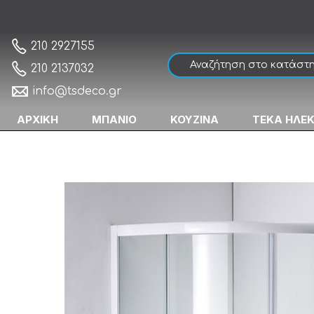
Gloria Bianca 805080 Καμπίνα Ημικυκλική
Αρχική
210 2927155
210 2137032
info@tsdeco.gr
ΑΡΧΙΚΗ
ΜΠΑΝΙΟ
ΚΟΥΖΙΝΑ
ΤΕΚΑ ΗΛΕ