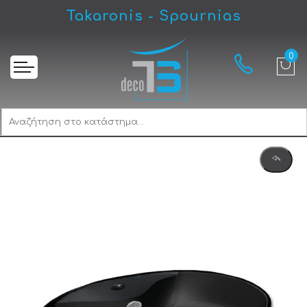
Takaronis - Spournias
Αρχική
Gloria Ovalina Black Matt 388041 Νιπτήρας Eπικαθήμενος