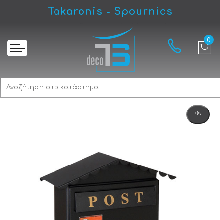
Takaronis - Spournias
Αρχική
Viometal Cologne 3002 Γραμματοκιβώτιο Μαύρο