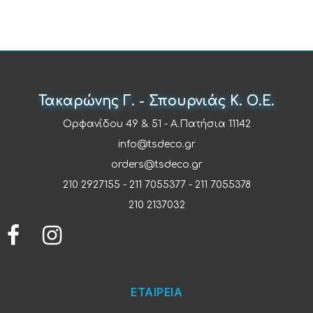
Τακαρώνης Γ. - Σπουρνιάς Κ. Ο.Ε.
Ορφανίδου 49 & 51 - Α.Πατήσια 11142
info@tsdeco.gr
orders@tsdeco.gr
210 2927155
-
211 7055377
-
211 7055378
210 2137032
ΕΤΑΙΡΕΙΑ