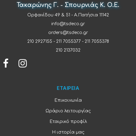
Τακαρώνης Γ. - Σπουρνιάς Κ. Ο.Ε.
Ορφανίδου 49 & 51 - Α.Πατήσια 11142
info@tsdeco.gr
orders@tsdeco.gr
210 2927155
-
211 7055377
-
211 7055378
210 2137032
ΕΤΑΙΡΕΙΑ
Επικοινωνία
Ωράριο λειτουργίας
Εταιρικό προφίλ
Η ιστορία μας