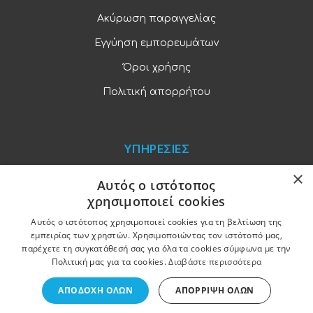
Ακύρωση παραγγελίας
Εγγύηση εμπορευμάτων
Όροι χρήσης
Πολιτική απορρήτου
ΥΠΗΡΕΣΙΕΣ
×
Blog
Αυτός ο ιστότοπος
χρησιμοποιεί cookies
Παραγγελίες και πληρωμές
Αυτός ο ιστότοπος χρησιμοποιεί cookies για τη βελτίωση της
Χονδρική πώληση
εμπειρίας των χρηστών. Χρησιμοποιώντας τον ιστότοπό μας,
παρέχετε τη συγκατάθεσή σας για όλα τα cookies σύμφωνα με την
Ξενοδοχειακός εξοπλισμός
Πολιτική μας για τα cookies.
Διαβάστε περισσότερα
ΑΠΟΔΟΧΉ ΌΛΩΝ
ΑΠΌΡΡΙΨΗ ΌΛΩΝ