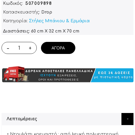
Κωδικός
507009898
Κατασκευαστής:
Drop
Κατηγορία:
Στήλες Μπάνιου & Ερμάρια
Διαστάσεις: 60 cm X 32 cm X 70 cm
-
+
ΑΓΟΡΆ
Λεπτομέρειες
• Ντουλάπι κρεμαστό : από λευκή πολυεστερική