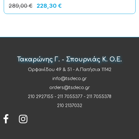
289,00 €
228,30 €
Τακαρώνης Γ. - Σπουρνιάς Κ. Ο.Ε.
Ορφανίδου 49 & 51 - Α.Πατήσια 11142
info@tsdeco.gr
orders@tsdeco.gr
210 2927155
-
211 7055377
-
211 7055378
210 2137032