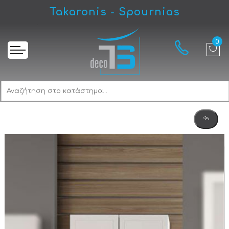
Takaronis - Spournias
Αρχική
Drop Ντουλάπι 60 White 5ΝΚ6060 Ντουλάπι Επίπλου Μπάνιου