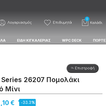
Λογαριασμός
Επιθυμητά
Καλάθι
ΥΛΑ
ΕΙΔΗ ΚΙΓΚΑΛΕΡΙΑΣ
WPC DECK
ΠΟΡΤΕ
Επιστροφή
 Series 26207 Πομολάκι
ό Μίνι
1,10 €
-33.3%