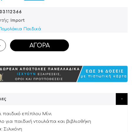
603112366
τής:
Import
Πομολάκια Παιδικά
ΑΓΟΡΆ
+
ιες
ι παιδικό επίπλου Μίνι
λο για παιδική ντουλάπα και βιβλιοθήκη
: Σιλικόνη