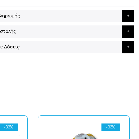
Πληρωμής
στολής
ε Δόσεις
-33%
-33%