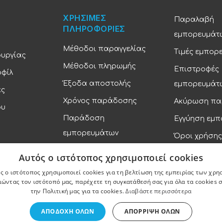
ΧΡΗΣΙΜΕΣ
Παραλαβή
ΠΛΗΡΟΦΟΡΙΕΣ
εμπορευμάτ
Μέθοδοι παραγγελίας
Τιμές εμπορ
ουργίας
Μέθοδοι πληρωμής
Επιστροφές
οφίλ
Έξοδα αποστολής
εμπορευμάτ
ας
Χρόνος παράδοσης
Ακύρωση πα
ου
Παράδοση
Εγγύηση εμ
εμπορευμάτων
Όροι χρήσης
Πολιτική απ
Αυτός ο ιστότοπος χρησιμοποιεί cookies
ς ο ιστότοπος χρησιμοποιεί cookies για τη βελτίωση της εμπειρίας των χρη
ώντας τον ιστότοπό μας, παρέχετε τη συγκατάθεσή σας για όλα τα cookies
την Πολιτική μας για τα cookies.
Διαβάστε περισσότερα
ΑΠΟΔΟΧΉ ΌΛΩΝ
ΑΠΌΡΡΙΨΗ ΌΛΩΝ