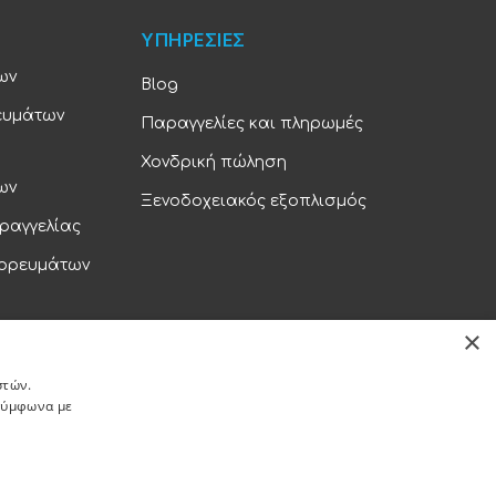
ΥΠΗΡΕΣΙΕΣ
ων
Blog
ευμάτων
Παραγγελίες και πληρωμές
Χονδρική πώληση
ων
Ξενοδοχειακός εξοπλισμός
ραγγελίας
πορευμάτων
×
ορρήτου
στών.
 σύμφωνα με