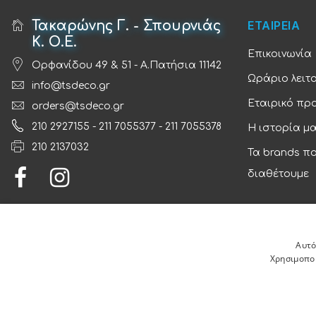
Τακαρώνης Γ. - Σπουρνιάς
ΕΤΑΙΡΕΙΑ
Κ. Ο.Ε.
Επικοινωνία
Ορφανίδου 49 & 51 - Α.Πατήσια 11142
Ωράριο λειτ
info@tsdeco.gr
Εταιρικό πρ
orders@tsdeco.gr
210 2927155
-
211 7055377
-
211 7055378
Η ιστορία μ
210 2137032
Τα brands π
διαθέτουμε
Αυτό
Χρησιμοποι