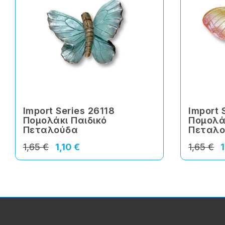
Import Series 26118
Import 
Πομολάκι Παιδικό
Πομολά
Πεταλούδα
Πεταλ
1,65 €
1,10 €
1,65 €
1