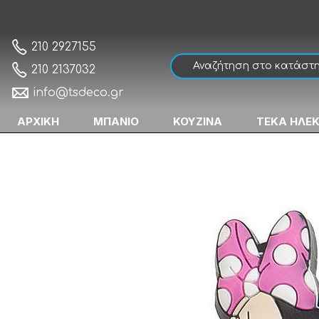
Import Series 26207 Πομολάκι Παιδικό Μίν
Αρχική
210 2927155
210 2137032
info@tsdeco.gr
ΑΡΧΙΚΗ
ΜΠΑΝΙΟ
ΚΟΥΖΙΝΑ
ΤΕΚΑ ΗΛΕ