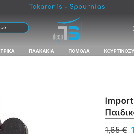
Takaronis - Spournias
ι
ΚΤΡΙΚΑ
ΠΛΑΚΑΚΙΑ
ΠΟΜΟΛΑ
ΚΟΥΡΤΙΝΟΞ
Import
Παιδικ
1,65 €