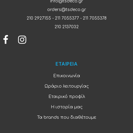
info@tsdeco.gr
orders@tsdeco.gr
210 2927155
-
211 7055377
-
211 7055378
210 2137032
ΕΤΑΙΡΕΙΑ
Επικοινωνία
Ωράριο λειτουργίας
Εταιρικό προφίλ
Η ιστορία μας
Τα brands που διαθέτουμε