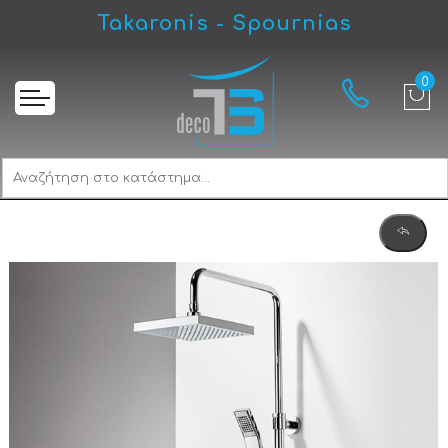
Takaronis - Spournias
Αρχική
Eurorama Quadra 144065-100 Chrome Στήλη Ντους Με Μπαταρία