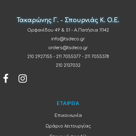
Τακαρώνης Γ. - Σπουρνιάς Κ. Ο.Ε.
Ορφανίδου 49 & 51 - Α.Πατήσια 11142
info@tsdeco.gr
orders@tsdeco.gr
210 2927155
-
211 7055377
-
211 7055378
210 2137032
ΕΤΑΙΡΕΙΑ
Επικοινωνία
Ωράριο λειτουργίας