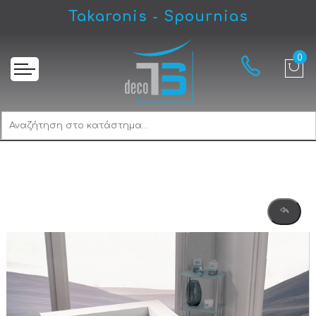
Takaronis - Spournias
Αρχική
Carron Sigma Carronite 170 Μπανιέρα Ευθύγραμμη