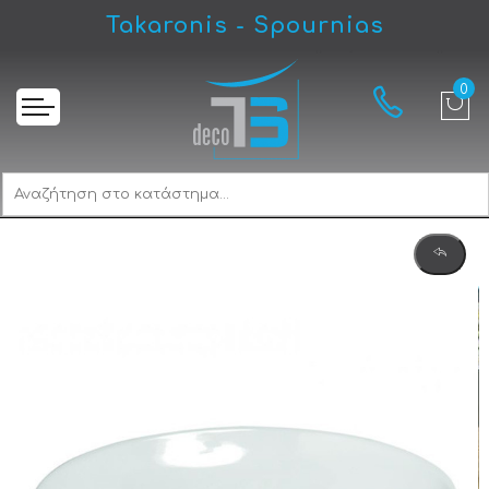
Takaronis - Spournias
Αρχική
Gloria Bel Elara 174850 Νιπτήρας Eπικαθήμενος