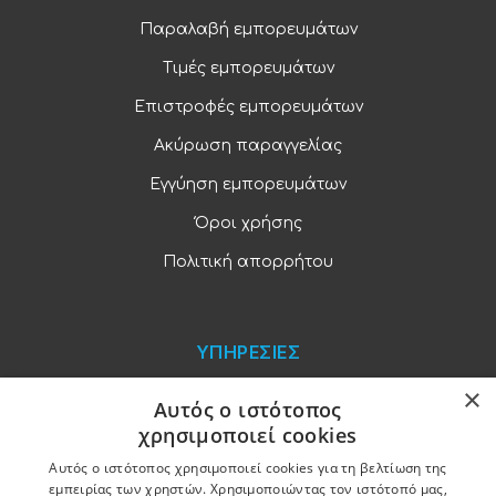
Παραλαβή εμπορευμάτων
Τιμές εμπορευμάτων
Επιστροφές εμπορευμάτων
Ακύρωση παραγγελίας
Εγγύηση εμπορευμάτων
Όροι χρήσης
Πολιτική απορρήτου
ΥΠΗΡΕΣΙΕΣ
×
Blog
Αυτός ο ιστότοπος
χρησιμοποιεί cookies
Παραγγελίες και πληρωμές
Αυτός ο ιστότοπος χρησιμοποιεί cookies για τη βελτίωση της
Χονδρική πώληση
εμπειρίας των χρηστών. Χρησιμοποιώντας τον ιστότοπό μας,