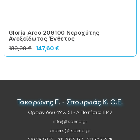
Gloria Arco 206100 Νεροχύτης
Ανοξείδωτος Ένθετος
180,00 €
147,60 €
Τακαρώνης Γ. - Σπουρνιάς Κ. Ο.Ε.
Ορφανίδου 49 & 51 - Α.Πατήσια 11142
info@tsdeco.gr
orders@tsdeco.gr
210 2927155
-
211 7055377
-
211 7055378