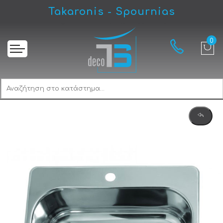
Takaronis - Spournias
Αρχική
Gloria Pago 181114 Νεροχύτης Ανοξείδωτος Ένθετος