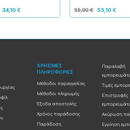
34,10 €
55,90 €
53,10 €
ΧΡΗΣΙΜΕΣ
Παραλαβή
ΠΛΗΡΟΦΟΡΙΕΣ
εμπορευμάτ
Μέθοδοι παραγγελίας
Τιμές εμπορ
ουργίας
Μέθοδοι πληρωμής
Επιστροφές
οφίλ
Έξοδα αποστολής
εμπορευμάτ
ας
Χρόνος παράδοσης
Ακύρωση πα
ου
Παράδοση
Εγγύηση εμ