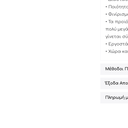
• Ποιότητ
• Φινίρισ
• Τα προ
πολύ μεγά
γίνεται σ
• Εργοστ
• Χώρα κ
Μέθοδοι 
Έξοδα Απο
Πληρωμή μ