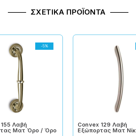
ΣΧΕΤΙΚΆ ΠΡΟΪΌΝΤΑ
-5%
 155 Λαβή
Convex 129 Λαβή
τας Ματ Όρο / Όρο
Εξώπορτας Ματ Νί