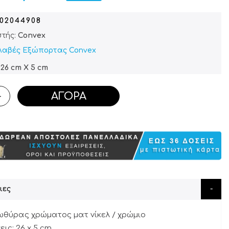
602044908
τής:
Convex
Λαβές Εξώπορτας Convex
 26 cm X 5 cm
ΑΓΟΡΆ
+
ιες
ωθύρας χρώματος ματ νίκελ / χρώμιο
ις: 26 x 5 cm