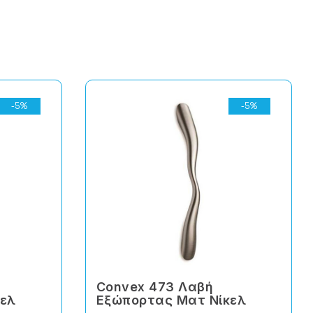
-5%
-5%
Convex 473 Λαβή
κελ
Εξώπορτας Ματ Νίκελ