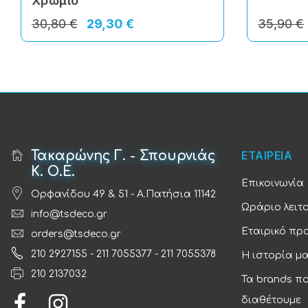
Χρώμιο
30,80 €
29,30 €
35,90 €
Τακαρώνης Γ. - Σπουρνιάς
ΕΤΑΙΡΕΙΑ
Κ. Ο.Ε.
Επικοινωνία
Ορφανίδου 49 & 51 - Α.Πατήσια 11142
Ωράριο λειτ
info@tsdeco.gr
Εταιρικό πρ
orders@tsdeco.gr
210 2927155
-
211 7055377
-
211 7055378
Η ιστορία μ
210 2137032
Τα brands π
διαθέτουμε