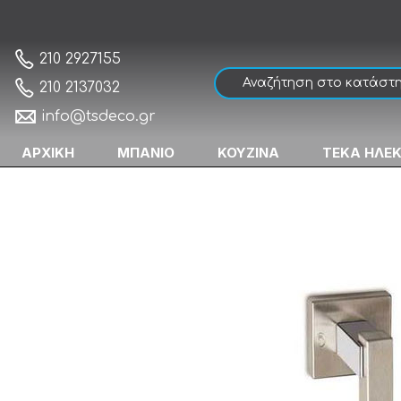
Convex 895 Λαβή Εξώπορτας Ματ Νίκελ/
Αρχική
210 2927155
210 2137032
info@tsdeco.gr
ΑΡΧΙΚΗ
ΜΠΑΝΙΟ
ΚΟΥΖΙΝΑ
ΤΕΚΑ ΗΛΕ