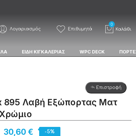
Λογαριασμός
Επιθυμητά
Καλάθι
ΥΛΑ
ΕΙΔΗ ΚΙΓΚΑΛΕΡΙΑΣ
WPC DECK
ΠΟΡΤΕ
Επιστροφή
x 895 Λαβή Εξώπορτας Ματ
/Χρώμιο
30,60 €
-5%