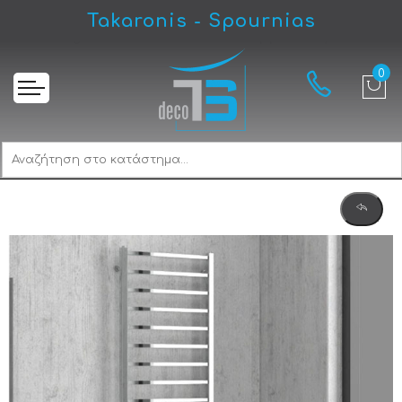
Takaronis - Spournias
Αρχική
Karag Karnak Chrome 1700 Θερμαντική Πετσετοκρεμάστρα 50 X 170 cm