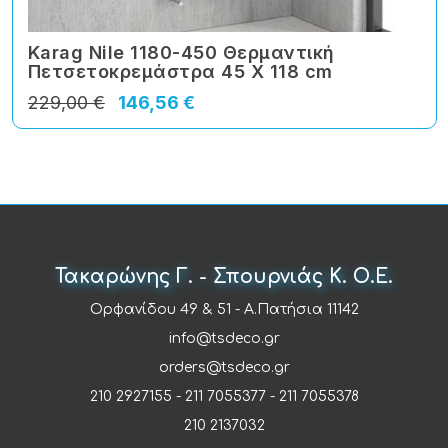
Karag Nile 1180-450 Θερμαντική
Πετσετοκρεμάστρα 45 X 118 cm
229,00 €
146,56 €
Τακαρώνης Γ. - Σπουρνιάς Κ. Ο.Ε.
Ορφανίδου 49 & 51 - Α.Πατήσια 11142
info@tsdeco.gr
orders@tsdeco.gr
210 2927155
-
211 7055377
-
211 7055378
210 2137032