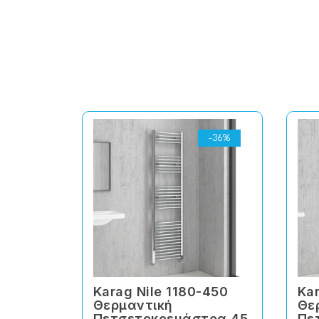
-36%
Karag Nile 1180-450
Kar
Θερμαντική
Θε
Πετσετοκρεμάστρα 45
Πε