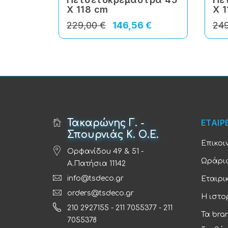
X 118 cm
X 
229,00 €
146,56 €
249
Τακαρώνης Γ. -
ΕΤΑΙΡ
Σπουρνιάς Κ. Ο.Ε.
Επικοι
Ορφανίδου 49 & 51 -
Ωράριο
Α.Πατήσια 11142
info@tsdeco.gr
Εταιρι
orders@tsdeco.gr
Η ιστο
210 2927155
-
211 7055377
-
211
Τα bra
7055378