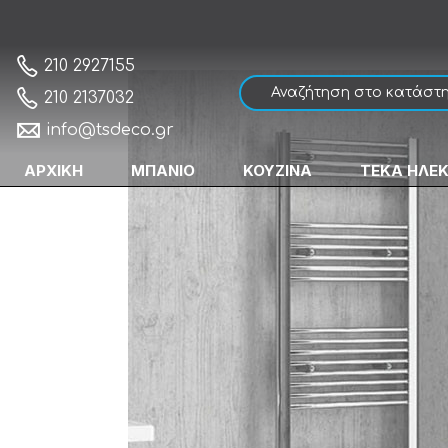
Karag Nile 1720-600 Θερμαντική Πετσετοκ
Αρχική
210 2927155
210 2137032
info@tsdeco.gr
ΑΡΧΙΚΗ
ΜΠΑΝΙΟ
ΚΟΥΖΙΝΑ
ΤΕΚΑ ΗΛΕ