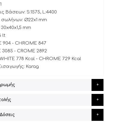
1
ς Βάσεων: S:1575, L:4400
ς σωλήνων: Ø22x1 mm
: 30x40x1,5 mm
 lt
TE 904 - CHROME 847
E 3085 - CROME 2892
 WHITE 778 Kcal - CHROME 729 Kcal
Εισαγωγής: Karag
ηρωμής
τολής
Δόσεις