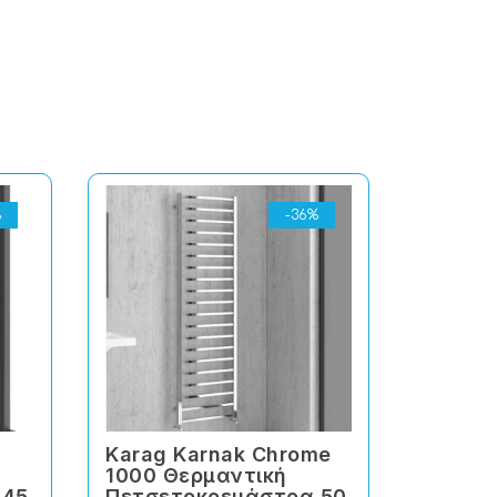
%
-36%
Karag Karnak Chrome
Karag 
1000 Θερμαντική
1700 Θ
 45
Πετσετοκρεμάστρα 50
Πετσε