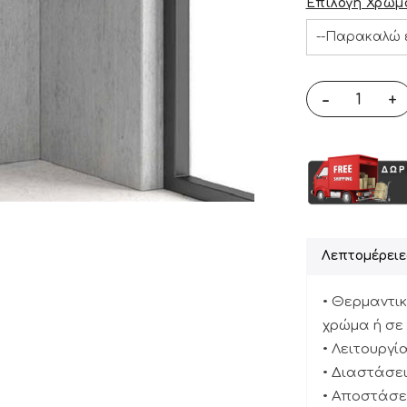
Επιλογή Χρώμ
-
+
Λεπτομέρειε
• Θερμαντι
χρώμα ή σε 
• Λειτουργί
• Διαστάσεις
• Αποστάσει