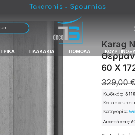
Takaronis - Spournias
ρεμάστρα 60 Χ 172 cm
Karag N
ΚΤΡΙΚΑ
ΠΛΑΚΑΚΙΑ
ΠΟΜΟΛΑ
ΚΟΥΡΤΙΝΟΞ
Θερμαν
60 Χ 17
329,00 
Κωδικός
311
Κατασκευαστ
Κατηγορία:
Θε
Διαστάσεις: 60