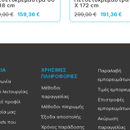
118 cm
X 172 cm
,00 €
159,36 €
299,00 €
191,36 €
ΕΙΑ
ΧΡΗΣΙΜΕΣ
Παραλαβή
ΠΛΗΡΟΦΟΡΙΕΣ
εμπορευμάτω
νωνία
Μέθοδοι
Τιμές εμπορε
 λειτουργίας
παραγγελίας
Επιστροφές
κό προφίλ
Μέθοδοι πληρωμής
εμπορευμάτω
ρία μας
Έξοδα αποστολής
Ακύρωση
nds που
Χρόνος παράδοσης
παραγγελίας