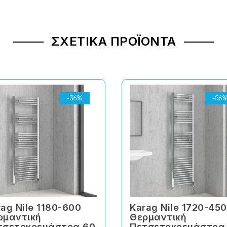
ΣΧΕΤΙΚΆ ΠΡΟΪΌΝΤΑ
-36%
-36
ag Nile 1180-600
Karag Nile 1720-450
ρμαντική
Θερμαντική
τσετοκρεμάστρα 60
Πετσετοκρεμάστρα