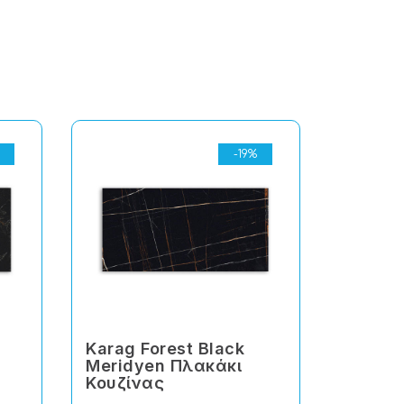
-19%
Karag Forest Black
Karag I
Meridyen Πλακάκι
Πλακάκ
Κουζίνας