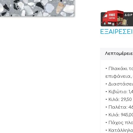
ΕΞΑΙΡΕΣΕ
Λεπτομέρειε
• Πλακάκι τ
επιφάνεια, 
• Διαστάσεις
• Κιβώτιο: 1,
• Κιλά: 29,50
• Παλέτα: 46
• Κιλά: 945,0
• Πάχος πλα
• Κατάλληλο