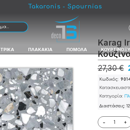
Takaronis - Spournias
Karag I
ΚΤΡΙΚΑ
ΠΛΑΚΑΚΙΑ
ΠΟΜΟΛΑ
ΚΟΥΡΤΙΝΟΞ
Κουζίν
27,30 €
Κωδικός
901
Κατασκευαστ
Κατηγορία:
Πλ
Διαστάσεις: 1
-
+