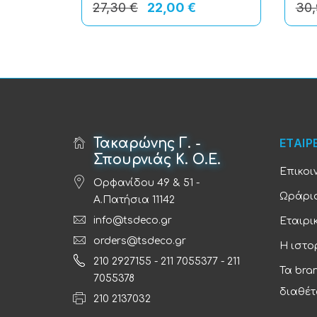
27,30 €
22,00 €
30,
Τακαρώνης Γ. -
ΕΤΑΙΡ
Σπουρνιάς Κ. Ο.Ε.
Επικοι
Ορφανίδου 49 & 51 -
Ωράριο
Α.Πατήσια 11142
info@tsdeco.gr
Εταιρι
orders@tsdeco.gr
Η ιστο
210 2927155
-
211 7055377
-
211
Τα bra
7055378
διαθέτ
210 2137032