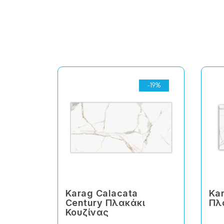
-19%
Karag Calacata
Ka
Century Πλακάκι
Πλ
Κουζίνας