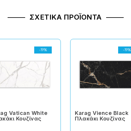
ΣΧΕΤΙΚΆ ΠΡΟΪΌΝΤΑ
-19%
-19%
rag Vatican White
Karag Vience Black
ακάκι Κουζίνας
Πλακάκι Κουζίνας