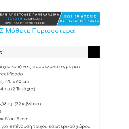
ΙΣ Μάθετε Περισσότερα!
ς
οίχου κουζίνας πορσελανάτο, με ματ
rectificado
: 120 x 60 cm
44 τ.μ (2 Τεμάχια)
,08 τ.μ (32 κιβώτια)
0
κιδίου: 8 mm
 για επένδυση τοίχου εσωτερικού χώρου