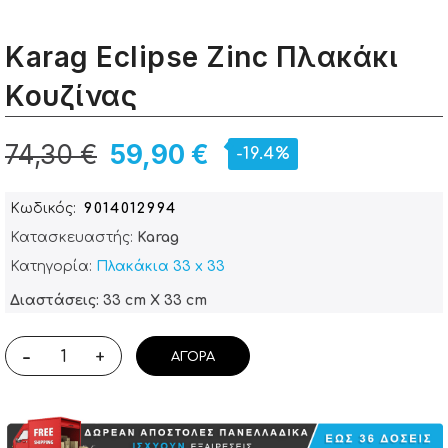
Karag Eclipse Zinc Πλακάκι
Κουζίνας
74,30 €
59,90 €
-19.4%
Κωδικός
9014012994
Κατασκευαστής:
Karag
Κατηγορία:
Πλακάκια 33 x 33
Διαστάσεις: 33 cm X 33 cm
-
+
ΑΓΟΡΆ