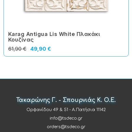
Karag Antigua Lis White Πλακάκι
Κουζίνας
61,90 €
49,90 €
Τακαρώνης Γ. - Σπουρνιάς Κ. Ο.Ε.
Ορφανίδου 49 & 51 - Α.Πατήσια 11142
info@tsdeco.gr
orders@tsdeco.gr