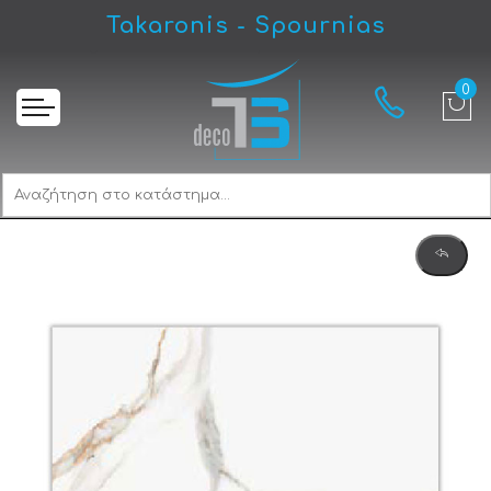
Takaronis - Spournias
Αρχική
Karag Calacata Century Πλακάκι Δαπέδου