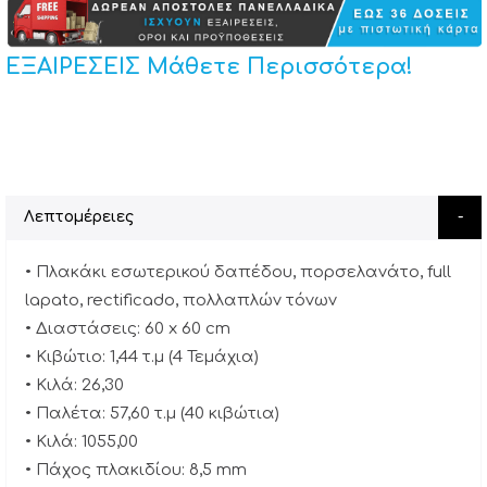
ΕΞΑΙΡΕΣΕΙΣ Μάθετε Περισσότερα!
Λεπτομέρειες
• Πλακάκι εσωτερικού δαπέδου, πορσελανάτο, full
lapato, rectificado, πολλαπλών τόνων
• Διαστάσεις: 60 x 60 cm
• Κιβώτιο: 1,44 τ.μ (4 Τεμάχια)
• Κιλά: 26,30
• Παλέτα: 57,60 τ.μ (40 κιβώτια)
• Κιλά: 1055,00
• Πάχος πλακιδίου: 8,5 mm