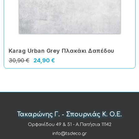
Karag Urban Grey Πλακάκι Δαπέδου
30,90 €
24,90 €
Τακαρώνης Γ. - Σπουρνιάς Κ. Ο.Ε.
Ορφανίδου 49 & 51 - Α.Πατήσια 11142
info@tsdeco.gr