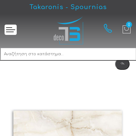
Karag Harmony Onyx Πλακάκι Δαπέδου
Takaronis - Spournias
Αρχική