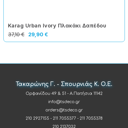
Karag Urban Ivory Πλακάκι Δαπέδου
37,10 €
29,90 €
Τακαρώνης Γ. - Σπουρνιάς Κ. Ο.Ε.
Ορφανίδου 49 & 51 - Α.Πατήσια 11142
info@tsdeco.gr
orders@tsdeco.gr
210 2927155
-
211 7055377
-
211 7055378
210 2137032