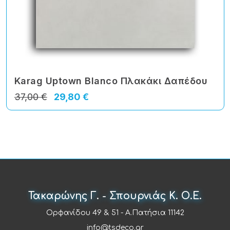
Karag Uptown Blanco Πλακάκι Δαπέδου
37,00 €
29,80 €
Τακαρώνης Γ. - Σπουρνιάς Κ. Ο.Ε.
Ορφανίδου 49 & 51 - Α.Πατήσια 11142
info@tsdeco.gr