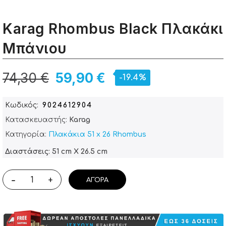
Karag Rhombus Black Πλακάκι
Μπάνιου
74,30 €
59,90 €
-19.4%
Κωδικός
9024612904
Κατασκευαστής:
Karag
Κατηγορία:
Πλακάκια 51 x 26 Rhombus
Διαστάσεις: 51 cm X 26.5 cm
-
+
ΑΓΟΡΆ