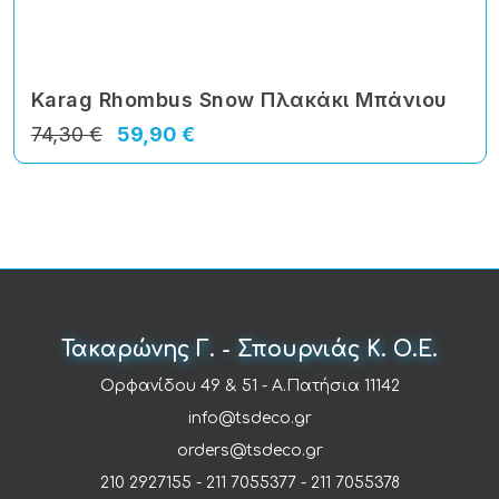
Karag Rhombus Snow Πλακάκι Μπάνιου
74,30 €
59,90 €
Τακαρώνης Γ. - Σπουρνιάς Κ. Ο.Ε.
Ορφανίδου 49 & 51 - Α.Πατήσια 11142
info@tsdeco.gr
orders@tsdeco.gr
210 2927155
-
211 7055377
-
211 7055378