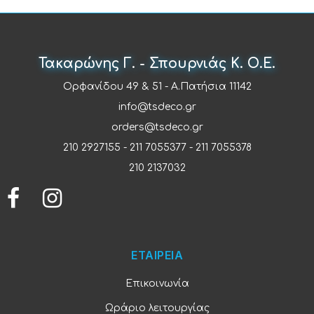
Τακαρώνης Γ. - Σπουρνιάς Κ. Ο.Ε.
Ορφανίδου 49 & 51 - Α.Πατήσια 11142
info@tsdeco.gr
orders@tsdeco.gr
210 2927155
-
211 7055377
-
211 7055378
210 2137032
ΕΤΑΙΡΕΙΑ
Επικοινωνία
Ωράριο λειτουργίας