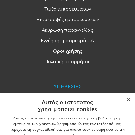
Τιμές εμπορευμάτων
Επιστροφές εμπορευμάτων
Ακύρωση παραγγελίας
Εγγύηση εμπορευμάτων
Όροι χρήσης
Πολιτική απορρήτου
ΥΠΗΡΕΣΙΕΣ
×
Blog
Αυτός ο ιστότοπος
χρησιμοποιεί cookies
Παραγγελίες και πληρωμές
Αυτός ο ιστότοπος χρησιμοποιεί cookies για τη βελτίωση της
Χονδρική πώληση
εμπειρίας των χρηστών. Χρησιμοποιώντας τον ιστότοπό μας,
παρέχετε τη συγκατάθεσή σας για όλα τα cookies σύμφωνα με την
Ξενοδοχειακός εξοπλισμός