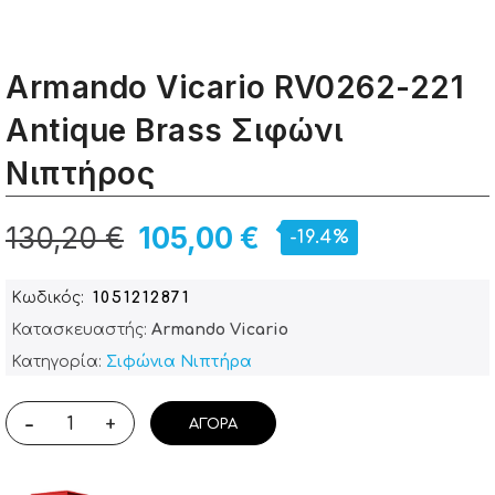
Armando Vicario RV0262-221
Antique Brass Σιφώνι
Νιπτήρος
130,20 €
105,00 €
-19.4%
Κωδικός
1051212871
Κατασκευαστής:
Armando Vicario
Κατηγορία:
Σιφώνια Νιπτήρα
-
+
ΑΓΟΡΆ