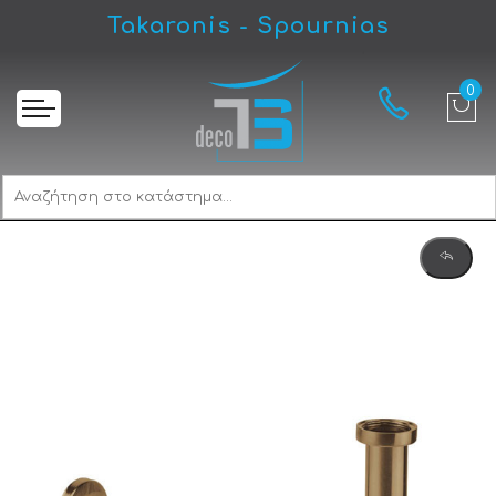
Takaronis - Spournias
Αρχική
Armando Vicario RV0262-221 Antique Brass Σιφώνι Νιπτήρος