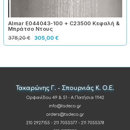
Almar E044043-100 + C23500 Κεφαλή &
Μπράτσο Ντους
378,20 €
305,00 €
Τακαρώνης Γ. - Σπουρνιάς Κ. Ο.Ε.
Ορφανίδου 49 & 51 - Α.Πατήσια 11142
info@tsdeco.gr
orders@tsdeco.gr
210 2927155
-
211 7055377
-
211 7055378