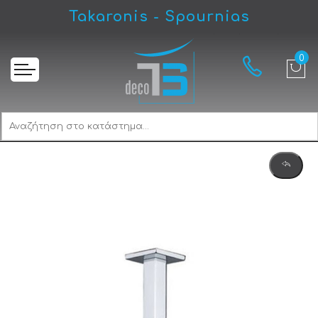
Takaronis - Spournias
Αρχική
Almar E044220-100 + C21000 Κεφαλή & Μπράτσο Ντους