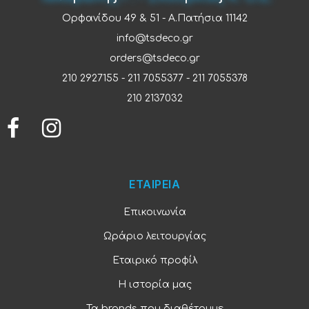
Ορφανίδου 49 & 51 - Α.Πατήσια 11142
info@tsdeco.gr
orders@tsdeco.gr
210 2927155
-
211 7055377
-
211 7055378
210 2137032
ΕΤΑΙΡΕΙΑ
Επικοινωνία
Ωράριο λειτουργίας
Εταιρικό προφίλ
Η ιστορία μας
Τα brands που διαθέτουμε