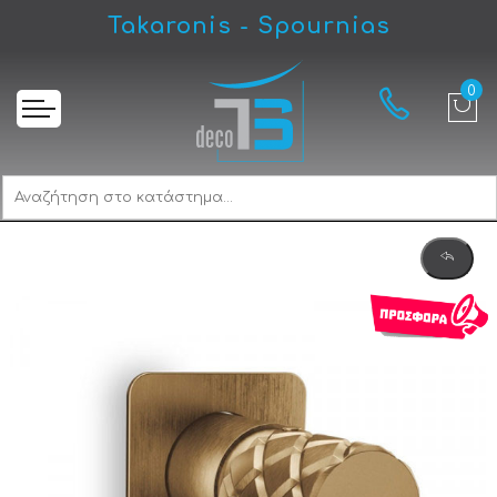
Takaronis - Spournias
Αρχική
Eurorama Eletta Chester 168055SL-221 Bronze Brushed Επιτοίχιος Μίκτης