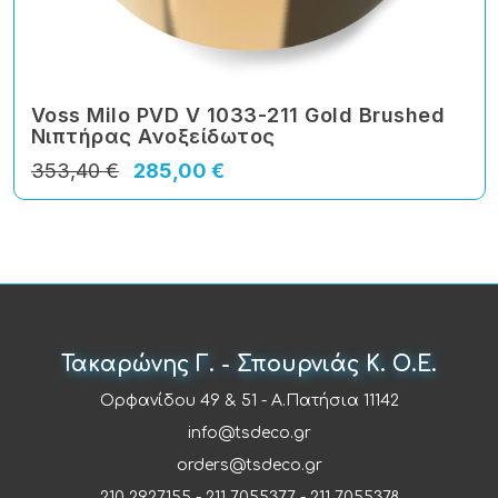
Voss Milo PVD V 1033-211 Gold Brushed
Νιπτήρας Ανοξείδωτος
353,40 €
285,00 €
Τακαρώνης Γ. - Σπουρνιάς Κ. Ο.Ε.
Ορφανίδου 49 & 51 - Α.Πατήσια 11142
info@tsdeco.gr
orders@tsdeco.gr
210 2927155
-
211 7055377
-
211 7055378