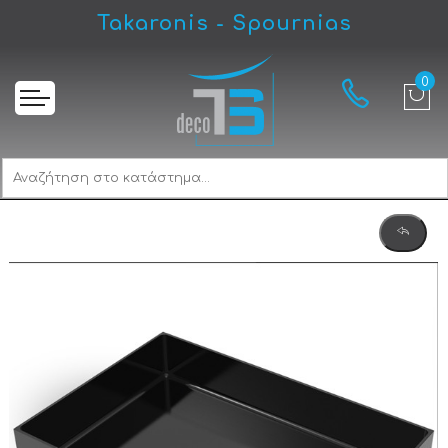
Takaronis - Spournias
Αρχική
Voss Aldo PVD V 1255-411 Black Brushed Νιπτήρας Ανοξείδωτος