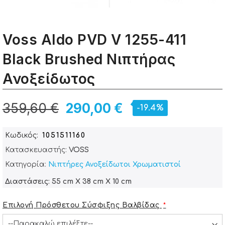
Voss Aldo PVD V 1255-411
Black Brushed Νιπτήρας
Ανοξείδωτος
359,60 €
290,00 €
-19.4%
Κωδικός
1051511160
Κατασκευαστής:
VOSS
Κατηγορία:
Νιπτήρες Ανοξείδωτοι Χρωματιστοί
Διαστάσεις: 55 cm X 38 cm X 10 cm
Επιλογή Πρόσθετου Σύσφιξης Βαλβίδας