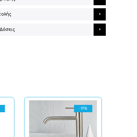
τολής
Δόσεις
-19%