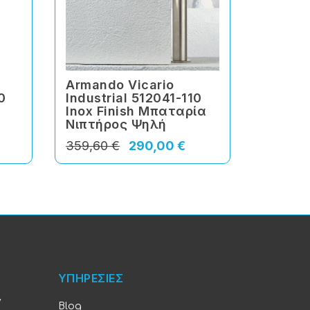
Armando Vicario
Armand
0
Industrial 512041-110
500040
Inox Finish Μπαταρία
Μπατα
Νιπτήρος Ψηλή
Ψηλή
359,60 €
290,00 €
347,20 
ΥΠΗΡΕΣΙΕΣ
ν
Blog