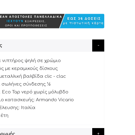
ς
 νιπτήρος ψηλή σε χρώμιο
ς με κεραμικούς δίσκους
μεταλλική βαλβίδα clic - clac
ι σωλήνες σύνδεσης ½
α Eco Tap νερό χωρίς μόλυβδο
ο κατασκευής: Armando Vicario
λευσης: Ιταλία
 έτη
ηρωμής