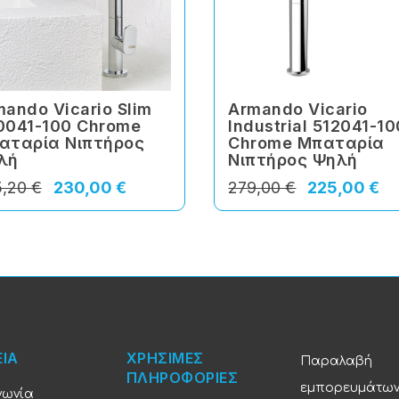
ando Vicario Slim
Armando Vicario
0041-100 Chrome
Industrial 512041-10
αταρία Νιπτήρος
Chrome Μπαταρία
λή
Νιπτήρος Ψηλή
,20 €
230,00 €
279,00 €
225,00 €
ΕΙΑ
ΧΡΗΣΙΜΕΣ
Παραλαβή
ΠΛΗΡΟΦΟΡΙΕΣ
εμπορευμάτω
νωνία