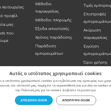
Μέθοδοι
Τιμές εμπορε
 λειτουργίας
παραγγελίας
Επιστροφές
κό προφίλ
Μέθοδοι πληρωμής
εμπορευμάτω
ρία μας
Έξοδα αποστολής
Ακύρωση
nds που
Χρόνος παράδοσης
παραγγελίας
ουμε
Παράδοση
Εγγύηση
εμπορευμάτων
εμπορευμάτω
Όροι χρήσης
Πολιτική απορ
Αυτός ο ιστότοπος χρησιμοποιεί cookies
ς ο ιστότοπος χρησιμοποιεί cookies για τη βελτίωση της εμπειρίας των χρη
ώντας τον ιστότοπό μας, παρέχετε τη συγκατάθεσή σας για όλα τα cookies
την Πολιτική μας για τα cookies.
Διαβάστε περισσότερα
ΑΠΟΔΟΧΉ ΌΛΩΝ
ΑΠΌΡΡΙΨΗ ΌΛΩΝ