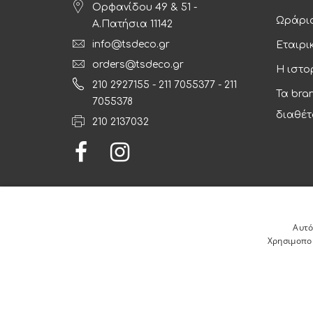
Ορφανίδου 49 & 51 -
Ωράριο
Α.Πατήσια 11142
info@tsdeco.gr
Εταιρι
orders@tsdeco.gr
Η ιστο
210 2927155
-
211 7055377
-
211
Τα bra
7055378
διαθέτ
210 2137032
Αυτό
Χρησιμοποι