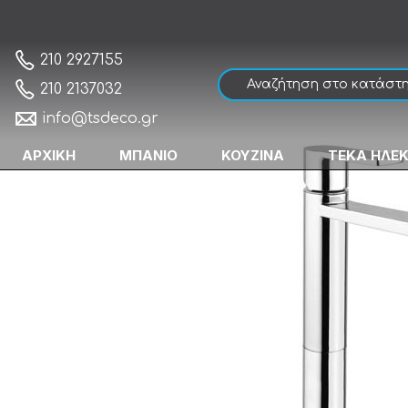
Armando Vicario Glam 610041-100 Chrome
Αρχική
210 2927155
210 2137032
info@tsdeco.gr
ΑΡΧΙΚΗ
ΜΠΑΝΙΟ
ΚΟΥΖΙΝΑ
ΤΕΚΑ ΗΛΕ