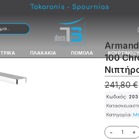
Takaronis - Spournias
 Μπαταρία Νιπτήρος Ψηλή
Armando
ΚΤΡΙΚΑ
ΠΛΑΚΑΚΙΑ
ΠΟΜΟΛΑ
ΚΟΥΡΤΙΝΟΞ
100 Ch
Νιπτήρ
241,80 €
Κωδικός
203
Κατασκευαστ
Κατηγορία:
Μπ
-
+