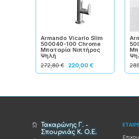
Armando Vicario Slim
Arm
500040-100 Chrome
50
Μπαταρία Νιπτήρος
Μπ
Ψηλή
Ψη
272,80 €
220,00 €
285
Τακαρώνης Γ. -
ΕΤΑΙΡ
Σπουρνιάς Κ. Ο.Ε.
Επικοι