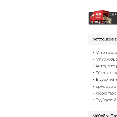
Λεπτομέρειε
• Μπαταρία
• Μηχανισμό
• Αυτόματη 
• Εύκαμπτο
• Τεχνολογί
• Εργοστάσι
• Χώρα προέ
• Εγγύηση: 5
Μέθοδοι Πλ