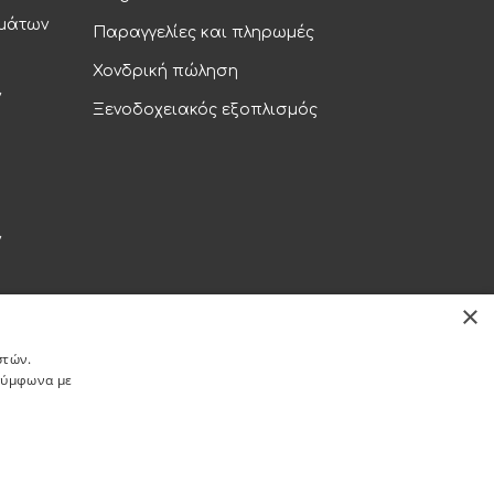
υμάτων
Παραγγελίες και πληρωμές
Χονδρική πώληση
ν
Ξενοδοχειακός εξοπλισμός
ν
×
ρήτου
στών.
 σύμφωνα με