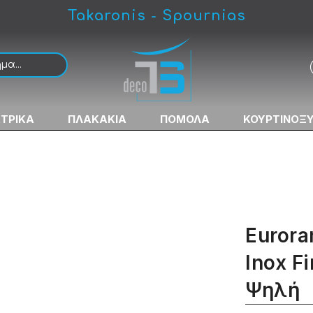
Takaronis - Spournias
inish Μπαταρία Νιπτήρος Ψηλή
ΚΤΡΙΚΑ
ΠΛΑΚΑΚΙΑ
ΠΟΜΟΛΑ
ΚΟΥΡΤΙΝΟΞ
Eurora
Inox F
Ψηλή