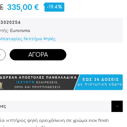
€
335,00 €
-19.4%
03020256
τής:
Eurorama
Μπαταρίες Νιπτήρα Ψηλές
ΑΓΟΡΆ
+
ιες
α νιπτήρος ψηλή ορειχάλκινη σε χρώμα inox finish