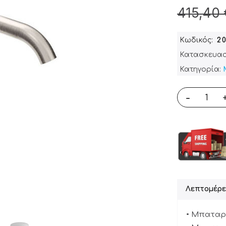
415,40 
Κωδικός
2
Κατασκευασ
Κατηγορία:
-
Λεπτομέρε
• Μπαταρί