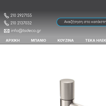
Eurorama Eletta Tecno 167309P-110 Inox F
Αρχική
210 2927155
210 2137032
info@tsdeco.gr
ΑΡΧΙΚΗ
ΜΠΑΝΙΟ
ΚΟΥΖΙΝΑ
ΤΕΚΑ ΗΛΕ