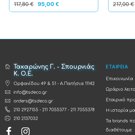
117,80 €
95,00 €
217,00 €
Τακαρώνης Γ. - Σπουρνιάς
ΕΤΑΙΡΕΙΑ
Κ. Ο.Ε.
Επικοινωνία
Ορφανίδου 49 & 51 - Α.Πατήσια 11142
Ωράριο λειτ
info@tsdeco.gr
Εταιρικό πρ
orders@tsdeco.gr
210 2927155
-
211 7055377
-
211 7055378
Η ιστορία μ
210 2137032
Τα brands π
διαθέτουμε