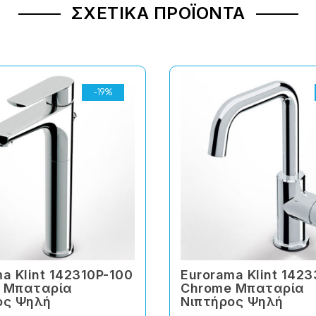
ΣΧΕΤΙΚΆ ΠΡΟΪΌΝΤΑ
-19%
a Klint 142310P-100
Eurorama Klint 142
 Μπαταρία
Chrome Μπαταρία
ος Ψηλή
Νιπτήρος Ψηλή