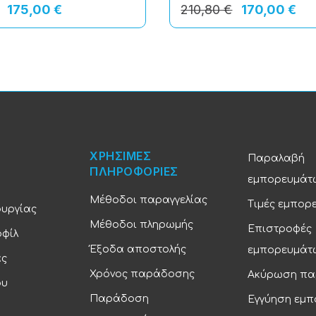
175,00 €
210,80 €
170,00 €
ΧΡΗΣΙΜΕΣ
Παραλαβή
ΠΛΗΡΟΦΟΡΙΕΣ
εμπορευμάτ
Μέθοδοι παραγγελίας
Τιμές εμπορ
ουργίας
Μέθοδοι πληρωμής
Επιστροφές
οφίλ
Έξοδα αποστολής
εμπορευμάτ
ας
Χρόνος παράδοσης
Ακύρωση πα
ου
Παράδοση
Εγγύηση εμ