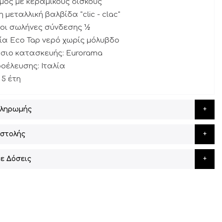
μός με κεραμικούς δίσκους
 μεταλλική βαλβίδα "clic - clac"
οι σωλήνες σύνδεσης ½
γία Eco Tap νερό χωρίς μόλυβδο
σιο κατασκευής: Eurorama
οέλευσης: Ιταλία
 5 έτη
Πληρωμής
στολής
ε Δόσεις