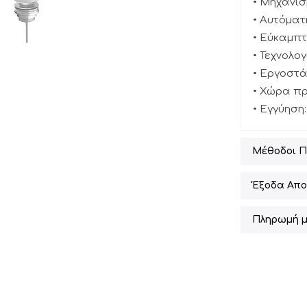
• Μηχανισ
• Αυτόματη
• Εύκαμπτ
• Τεχνολο
• Εργοστά
• Χώρα πρ
• Εγγύηση:
Μέθοδοι 
Έξοδα Απο
Πληρωμή μ