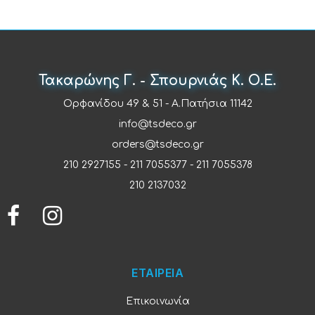
Τακαρώνης Γ. - Σπουρνιάς Κ. Ο.Ε.
Ορφανίδου 49 & 51 - Α.Πατήσια 11142
info@tsdeco.gr
orders@tsdeco.gr
210 2927155
-
211 7055377
-
211 7055378
210 2137032
ΕΤΑΙΡΕΙΑ
Επικοινωνία