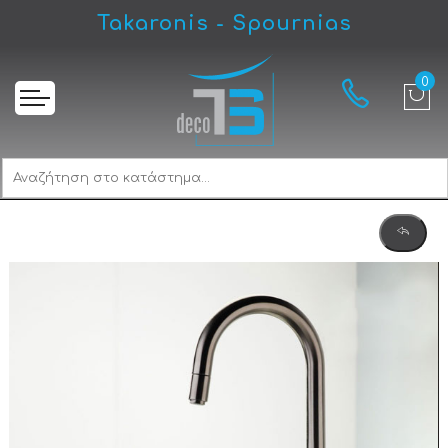
Takaronis - Spournias
Αρχική
Armando Vicario Tozo Black Brushed 48780-410 Μπαταρία Κουζίνας Αποσπώμενη