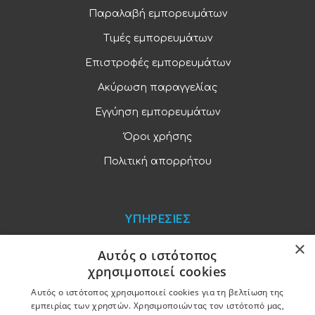
Παραλαβή εμπορευμάτων
Τιμές εμπορευμάτων
Επιστροφές εμπορευμάτων
Ακύρωση παραγγελίας
Εγγύηση εμπορευμάτων
Όροι χρήσης
Πολιτική απορρήτου
ΥΠΗΡΕΣΙΕΣ
×
Blog
Αυτός ο ιστότοπος
χρησιμοποιεί cookies
Παραγγελίες και πληρωμές
Αυτός ο ιστότοπος χρησιμοποιεί cookies για τη βελτίωση της
Χονδρική πώληση
εμπειρίας των χρηστών. Χρησιμοποιώντας τον ιστότοπό μας,