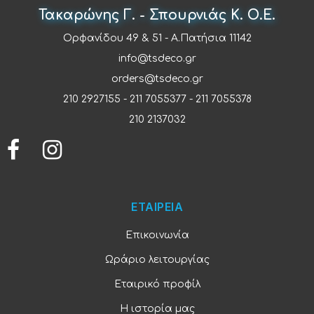
Τακαρώνης Γ. - Σπουρνιάς Κ. Ο.Ε.
Ορφανίδου 49 & 51 - Α.Πατήσια 11142
info@tsdeco.gr
orders@tsdeco.gr
210 2927155
-
211 7055377
-
211 7055378
210 2137032
ΕΤΑΙΡΕΙΑ
Επικοινωνία
Ωράριο λειτουργίας
Εταιρικό προφίλ
Η ιστορία μας