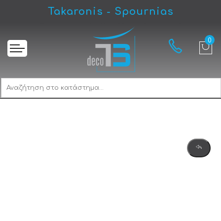
Takaronis - Spournias
Αρχική
Karag BL 822 Νεροχύτης Ανοξείδωτος Ένθετος