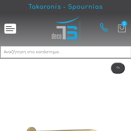
Takaronis - Spournias
Αρχική
Karag AC00903-O Oro Μπράτσο Κεφαλής Ντους