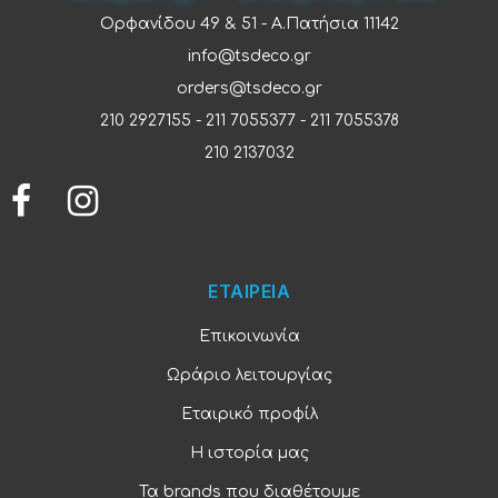
Ορφανίδου 49 & 51 - Α.Πατήσια 11142
info@tsdeco.gr
orders@tsdeco.gr
210 2927155
-
211 7055377
-
211 7055378
210 2137032
ΕΤΑΙΡΕΙΑ
Επικοινωνία
Ωράριο λειτουργίας
Εταιρικό προφίλ
Η ιστορία μας
Τα brands που διαθέτουμε