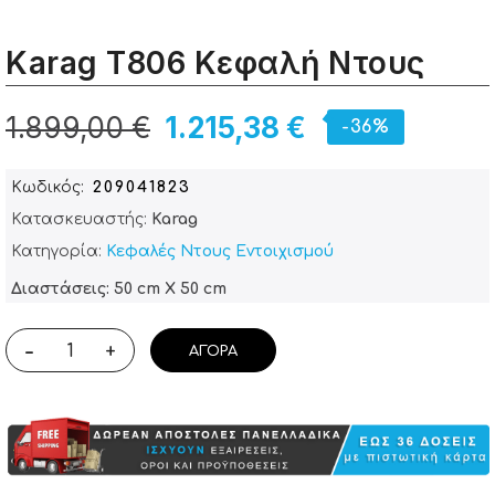
Karag T806 Κεφαλή Ντους
1.899,00 €
1.215,38 €
-36%
Κωδικός
209041823
Κατασκευαστής:
Karag
Κατηγορία:
Κεφαλές Ντους Εντοιχισμού
Διαστάσεις: 50 cm X 50 cm
-
+
ΑΓΟΡΆ