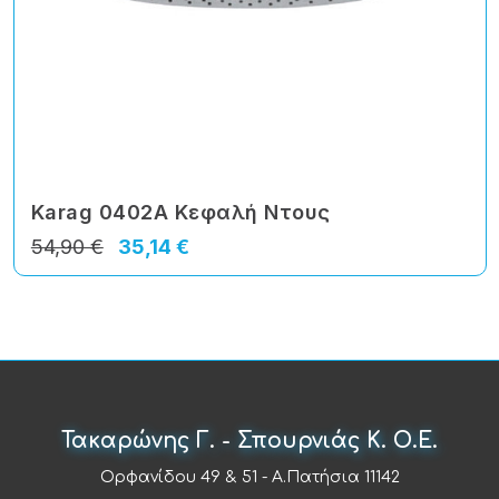
Karag 0402A Κεφαλή Ντους
54,90 €
35,14 €
Τακαρώνης Γ. - Σπουρνιάς Κ. Ο.Ε.
Ορφανίδου 49 & 51 - Α.Πατήσια 11142