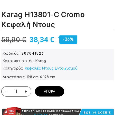
Karag H13801-C Cromo
Κεφαλή Ντους
59,90 €
38,34 €
-36%
Κωδικός
209041826
Κατασκευαστής:
Karag
Κατηγορία:
Κεφαλές Ντους Εντοιχισμού
Διαστάσεις: 19.8 cm X 19.8 cm
-
+
ΑΓΟΡΆ