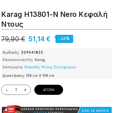
Karag H13801-N Nero Κεφαλή
Ντους
79,90 €
51,14 €
-36%
Κωδικός
209041822
Κατασκευαστής:
Karag
Κατηγορία:
Κεφαλές Ντους Εντοιχισμού
Διαστάσεις: 19.8 cm X 19.8 cm
-
+
ΑΓΟΡΆ