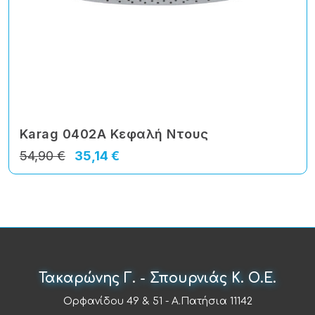
Karag 0402A Κεφαλή Ντους
54,90 €
35,14 €
Τακαρώνης Γ. - Σπουρνιάς Κ. Ο.Ε.
Ορφανίδου 49 & 51 - Α.Πατήσια 11142