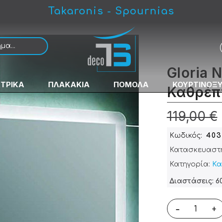
Takaronis - Spournias
ου Με LED
Gloria 
ΚΤΡΙΚΑ
ΠΛΑΚΑΚΙΑ
ΠΟΜΟΛΑ
ΚΟΥΡΤΙΝΟΞ
Καθρέπ
119,00 €
Κωδικός
403
Κατασκευαστ
Κατηγορία:
Κα
Διαστάσεις: 6
-
+