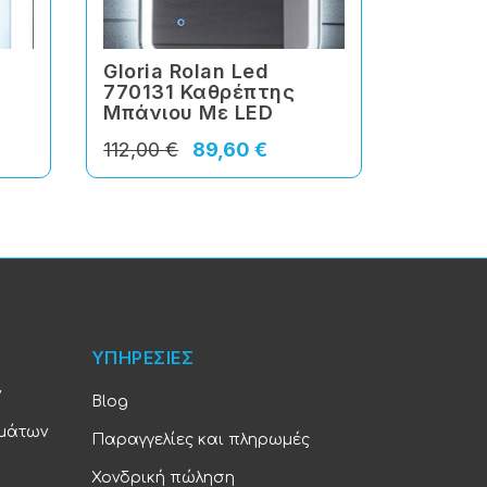
Gloria Rolan Led
Gloria
770131 Καθρέπτης
779131
Μπάνιου Με LED
Μπάνι
112,00 €
89,60 €
134,00 
ΥΠΗΡΕΣΙΕΣ
ν
Blog
υμάτων
Παραγγελίες και πληρωμές
Χονδρική πώληση