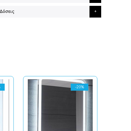
Δόσεις
%
-20%