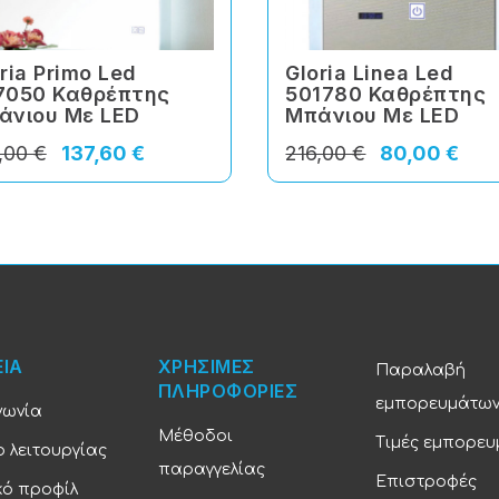
ria Primo Led
Gloria Linea Led
7050 Καθρέπτης
501780 Καθρέπτης
άνιου Με LED
Μπάνιου Με LED
,00 €
137,60 €
216,00 €
80,00 €
ΕΙΑ
ΧΡΗΣΙΜΕΣ
Παραλαβή
ΠΛΗΡΟΦΟΡΙΕΣ
εμπορευμάτω
νωνία
Μέθοδοι
Τιμές εμπορε
 λειτουργίας
παραγγελίας
Επιστροφές
κό προφίλ