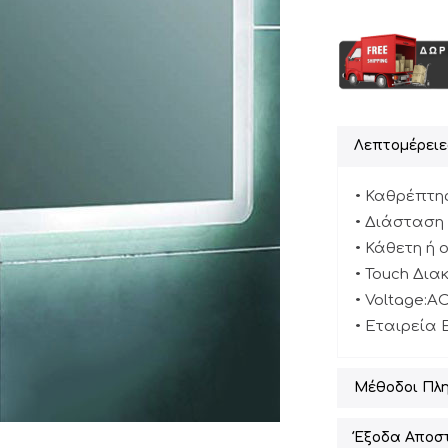
Λεπτομέρειε
• Καθρέπτη
• Διάσταση (
• Κάθετη ή 
• Touch Δια
• Voltage:A
• Εταιρεία 
Μέθοδοι Πλ
Έξοδα Αποσ