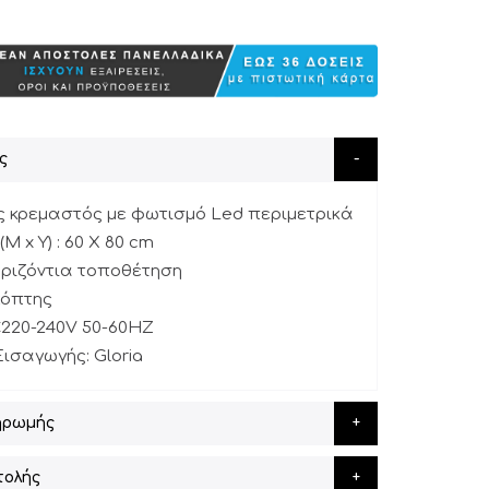
ς
ς κρεμαστός με φωτισμό Led περιμετρικά
Μ x Y) : 60 X 80 cm
οριζόντια τοποθέτηση
κόπτης
C220-240V 50-60HZ
Εισαγωγής: Gloria
ηρωμής
τολής