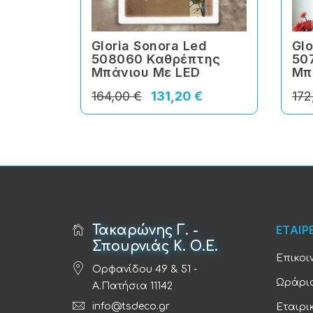
Gloria Sonora Led
Glo
508060 Καθρέπτης
50
Μπάνιου Με LED
Μπ
164,00 €
131,20 €
172
Τακαρώνης Γ. -
ΕΤΑΙΡ
Σπουρνιάς Κ. Ο.Ε.
Επικοι
Ορφανίδου 49 & 51 -
Ωράριο
Α.Πατήσια 11142
info@tsdeco.gr
Εταιρι