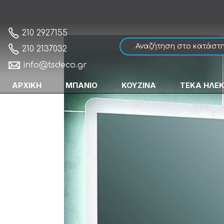
Gloria Nora Led 770142 Καθρέπτης Μπάνι
Αρχική
210 2927155
210 2137032
info@tsdeco.gr
ΑΡΧΙΚΗ
ΜΠΑΝΙΟ
ΚΟΥΖΙΝΑ
ΤΕΚΑ ΗΛΕ