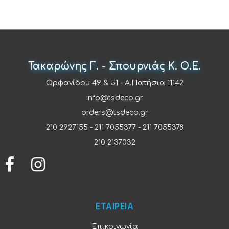
Τακαρώνης Γ. - Σπουρνιάς Κ. Ο.Ε.
Ορφανίδου 49 & 51 - Α.Πατήσια 11142
info@tsdeco.gr
orders@tsdeco.gr
210 2927155
-
211 7055377
-
211 7055378
210 2137032
ΕΤΑΙΡΕΙΑ
Επικοινωνία