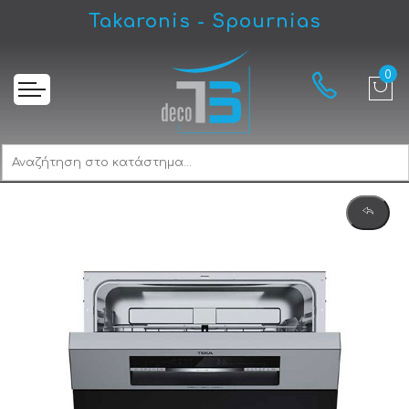
Takaronis - Spournias
Αρχική
Teka DSI 46750 Πλυντήριο Πιάτων Εντοιχιζόμενο 60 cm