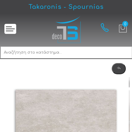
Takaronis - Spournias
Αρχική
Stavridis Belfast Greige Mat Πλακάκι Δαπέδου