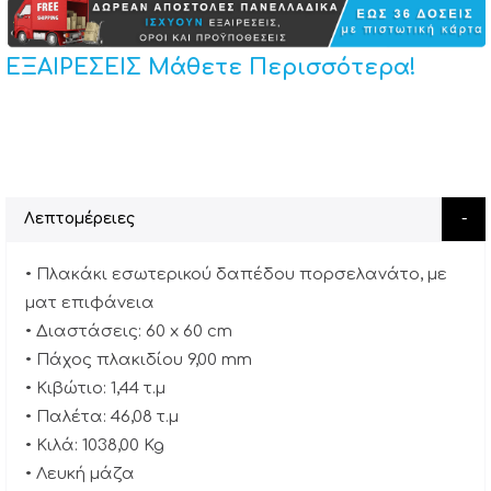
ΕΞΑΙΡΕΣΕΙΣ Μάθετε Περισσότερα!
Λεπτομέρειες
• Πλακάκι εσωτερικού δαπέδου πορσελανάτο, με
ματ επιφάνεια
• Διαστάσεις: 60 x 60 cm
• Πάχος πλακιδίου 9,00 mm
• Κιβώτιο: 1,44 τ.μ
• Παλέτα: 46,08 τ.μ
• Κιλά: 1038,00 Kg
• Λευκή μάζα