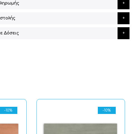
Πληρωμής
στολής
ε Δόσεις
-10%
-10%