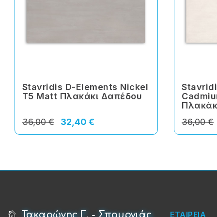
Stavridis D-Elements Nickel
Stavrid
T5 Matt Πλακάκι Δαπέδου
Cadmiu
Πλακάκ
36,00 €
32,40 €
36,00 €
Τακαρώνης Γ. - Σπουρνιάς
ΕΤΑΙΡΕΙΑ