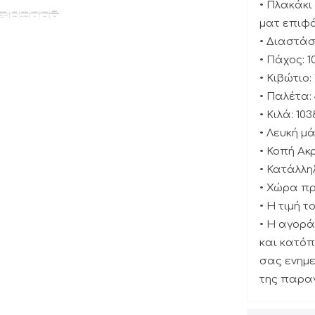
• Πλακάκι
ματ επιφά
• Διαστάσε
• Πάχος: 
• Κιβώτιο: 
• Παλέτα: 
• Κιλά: 103
• Λευκή μ
• Κοπή Ακ
• Κατάλλη
• Χώρα πρ
• Η τιμή 
• Η αγορά
και κατόπ
σας ενημε
της παρα