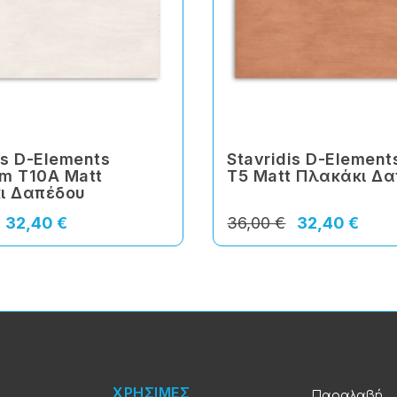
is D-Elements
Stavridis D-Elemen
m T10A Matt
T5 Matt Πλακάκι Δ
ι Δαπέδου
32,40 €
36,00 €
32,40 €
ΧΡΗΣΙΜΕΣ
Παραλαβή