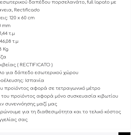
 εσωτερικού δαπέδου πορσελανάτο, full lapato με
νεια, Rectificado
ις: 120 x 60 cm
10 mm
1,44 τ.μ
46,08 τ.μ
8 Kg
άζα
ριβείας ( RECTIFICATO )
λο για δάπεδο εσωτερικού χώρου
οέλευσης: Ισπανία
του προϊόντος αφορά σε τετραγωνικό μέτρο
 του προϊόντος αφορά μόνο συσκευασία κιβωτίου
ιν συνεννόησης μαζί μας
ρώνουμε για τη διαθεσιμότητα και το τελικό κόστος
γγελίας σας