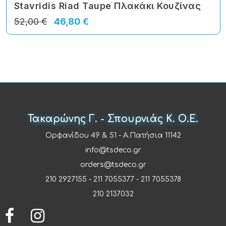
Stavridis Riad Taupe Πλακάκι Κουζίνας
52,00 €
46,80 €
Τακαρώνης Γ. - Σπουρνιάς Κ. Ο.Ε.
Ορφανίδου 49 & 51 - Α.Πατήσια 11142
info@tsdeco.gr
orders@tsdeco.gr
210 2927155
-
211 7055377
-
211 7055378
210 2137032