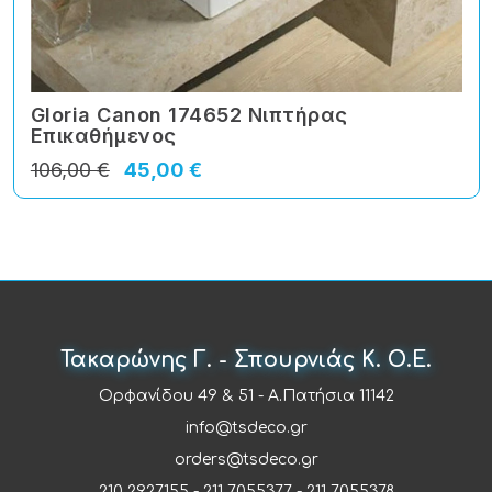
Gloria Canon 174652 Νιπτήρας
Eπικαθήμενος
106,00 €
45,00 €
Τακαρώνης Γ. - Σπουρνιάς Κ. Ο.Ε.
Ορφανίδου 49 & 51 - Α.Πατήσια 11142
info@tsdeco.gr
orders@tsdeco.gr
210 2927155
-
211 7055377
-
211 7055378