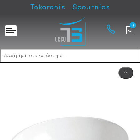
Takaronis - Spournias
Αρχική
Gloria Vista White 838641 Νιπτήρας Eπικαθήμενος