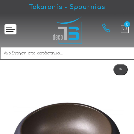
Takaronis - Spournias
Αρχική
Gloria Arahova Mat Brown 722043 Νιπτήρας Eπικαθήμενος