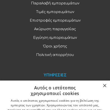
Παραλαβή εμπορευμάτων
Τιμές εμπορευμάτων
Επιστροφές εμπορευμάτων
Ακύρωση παραγγελίας
Εγγύηση εμπορευμάτων
Όροι χρήσης
Πολιτική απορρήτου
ΥΠΗΡΕΣΙΕΣ
×
Blog
Αυτός ο ιστότοπος
χρησιμοποιεί cookies
Παραγγελίες και πληρωμές
Αυτός ο ιστότοπος χρησιμοποιεί cookies για τη βελτίωση της
Χονδρική πώληση
εμπειρίας των χρηστών. Χρησιμοποιώντας τον ιστότοπό μας,
παρέχετε τη συγκατάθεσή σας για όλα τα cookies σύμφωνα με την