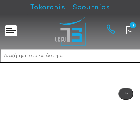
Takaronis - Spournias
Αρχική
Karag Uno Nero Opaco 183355 Σαπουνοθήκη Διπλή