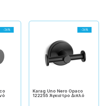
-36%
-36%
aco
Karag Uno Nero Opaco
νό
122255 Άγκιστρο Διπλό