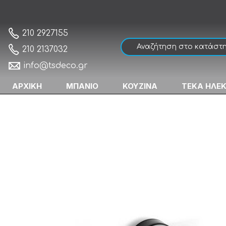
Karag Uno Nero Opaco 130455 Σαπουνοθή
Αρχική
210 2927155
210 2137032
info@tsdeco.gr
ΑΡΧΙΚΗ
ΜΠΑΝΙΟ
ΚΟΥΖΙΝΑ
ΤΕΚΑ ΗΛΕ