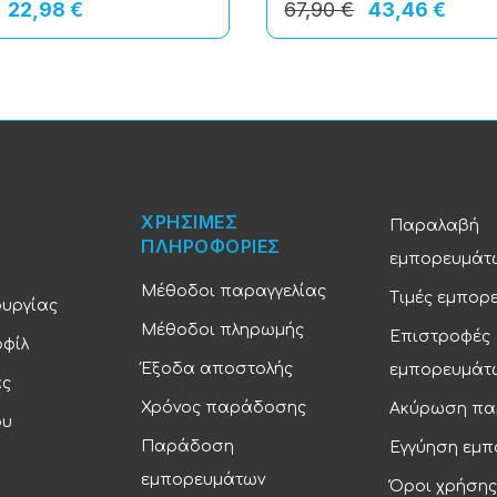
22,98 €
67,90 €
43,46 €
ΧΡΗΣΙΜΕΣ
Παραλαβή
ΠΛΗΡΟΦΟΡΙΕΣ
εμπορευμάτ
Μέθοδοι παραγγελίας
Τιμές εμπορ
ουργίας
Μέθοδοι πληρωμής
Επιστροφές
οφίλ
Έξοδα αποστολής
εμπορευμάτ
ας
Χρόνος παράδοσης
Ακύρωση πα
ου
Παράδοση
Εγγύηση εμ
εμπορευμάτων
Όροι χρήσης