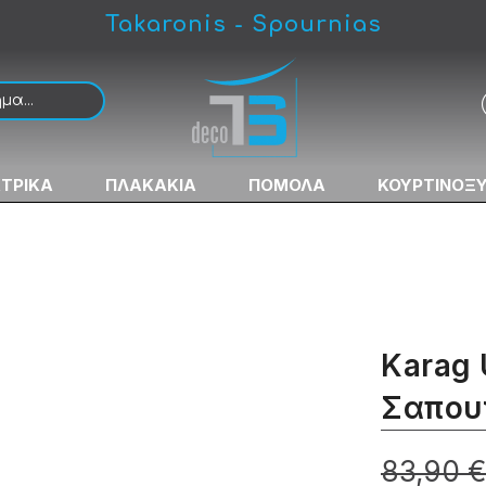
Takaronis - Spournias
κη
ΚΤΡΙΚΑ
ΠΛΑΚΑΚΙΑ
ΠΟΜΟΛΑ
ΚΟΥΡΤΙΝΟΞ
Karag 
Σαπου
83,90 €