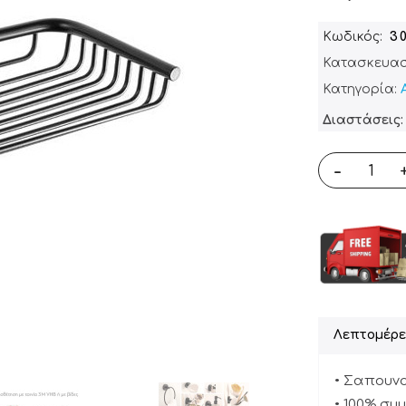
Κωδικός
3
Κατασκευασ
Κατηγορία:
Διαστάσεις: 
-
Λεπτομέρε
• Σαπουνο
• 100% συ