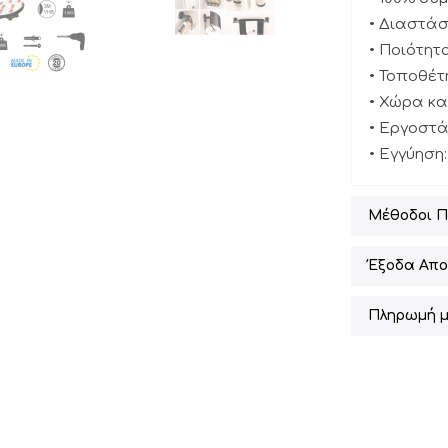
• Διαστάσε
• Ποιότητ
• Τοποθέτ
• Χώρα κ
• Εργοστά
• Εγγύηση:
Μέθοδοι 
Έξοδα Απο
Πληρωμή μ