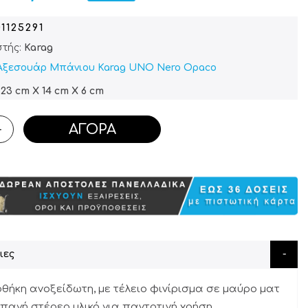
01125291
τής:
Karag
Αξεσουάρ Μπάνιου Karag UNO Nero Opaco
23 cm X 14 cm X 6 cm
ΑΓΟΡΆ
+
ιες
θήκη ανοξείδωτη, με τέλειο φινίρισμα σε μαύρο ματ
μπαγή στέρεο υλικό για παντοτινή χρήση