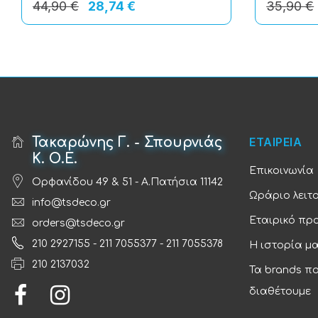
44,90 €
28,74 €
35,90 €
Τακαρώνης Γ. - Σπουρνιάς
ΕΤΑΙΡΕΙΑ
Κ. Ο.Ε.
Επικοινωνία
Ορφανίδου 49 & 51 - Α.Πατήσια 11142
Ωράριο λειτ
info@tsdeco.gr
Εταιρικό πρ
orders@tsdeco.gr
210 2927155
-
211 7055377
-
211 7055378
Η ιστορία μ
210 2137032
Τα brands π
διαθέτουμε