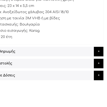
ις: 23 x 14 x 5,5 cm
α: Ανοξείδωτος χάλυβας 304 AISI 18/10
ηση με ταινία 3Μ VHB ή με βίδες
ατασκευής: Βουλγαρία
σιο εισαγωγής: Karag
 20 έτη
Πληρωμής
στολής
ε Δόσεις