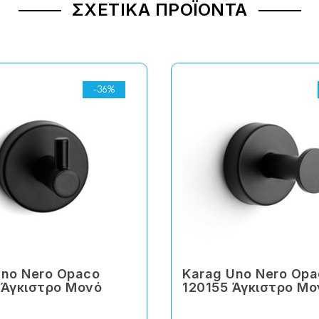
ΣΧΕΤΙΚΆ ΠΡΟΪΌΝΤΑ
-36%
Uno Nero Opaco
Karag Uno Nero Op
 Άγκιστρο Μονό
120155 Άγκιστρο Μο