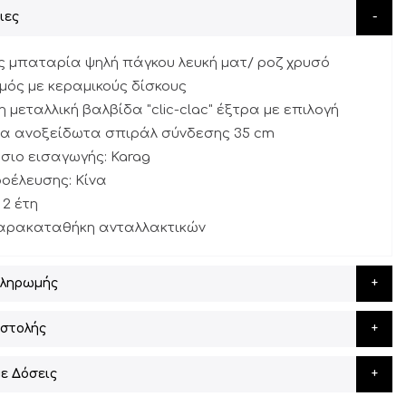
ιες
ς μπαταρία ψηλή πάγκου λευκή ματ/ ροζ χρυσό
μός με κεραμικούς δίσκους
η μεταλλική βαλβίδα "clic-clac" έξτρα με επιλογή
τα ανοξείδωτα σπιράλ σύνδεσης 35 cm
σιο εισαγωγής: Karag
οέλευσης: Κίνα
 2 έτη
παρακαταθήκη ανταλλακτικών
Πληρωμής
στολής
ε Δόσεις