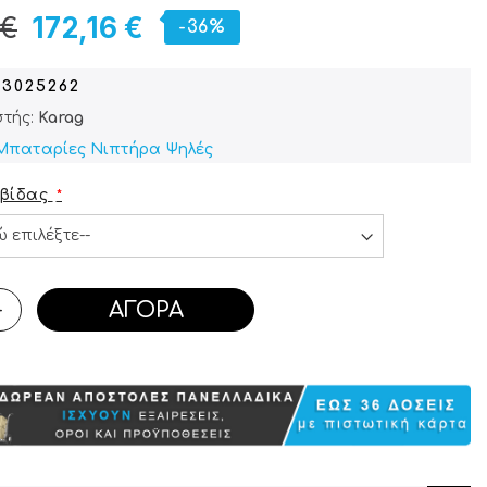
 €
172,16 €
-36%
03025262
τής:
Karag
Μπαταρίες Νιπτήρα Ψηλές
βίδας
ΑΓΟΡΆ
+