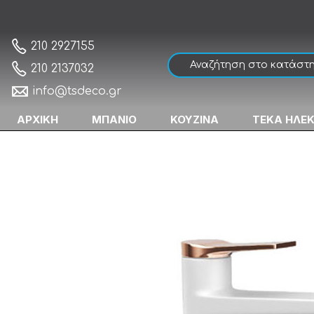
Karag Andare WNW168Β73PH-RG Bianco / 
Αρχική
210 2927155
210 2137032
info@tsdeco.gr
ΑΡΧΙΚΗ
ΜΠΑΝΙΟ
ΚΟΥΖΙΝΑ
ΤΕΚΑ ΗΛΕ