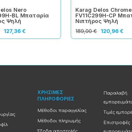
elos Nero
Karag Delos Chrome
99H-BL Μπαταρία
FV11C299H-CP Μπα
ος Ψηλή
Νιπτήρος Ψηλή
€
127,36 €
189,00 €
120,96 €
ΧΡΗΣΙΜΕΣ
Παραλαβή
ΠΛΗΡΟΦΟΡΙΕΣ
εμπορευμάτ
Μέθοδοι παραγγελίας
Τιμές εμπορ
ουργίας
Μέθοδοι πληρωμής
Επιστροφές
οφίλ
Έξοδα αποστολής
εμπορευμάτ