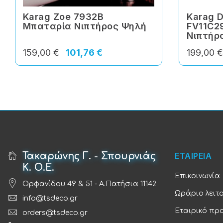
Karag Zoe 7932B
Karag D
Μπαταρία Νιπτήρος Ψηλή
FV11C2
Νιπτήρ
159,00 €
101,76 €
199,00 
Τακαρώνης Γ. - Σπουρνιάς
ΕΤΑΙΡΕΙΑ
Κ. Ο.Ε.
Επικοινωνία
Ορφανίδου 49 & 51 - Α.Πατήσια 11142
Ωράριο λειτ
info@tsdeco.gr
Εταιρικό πρ
orders@tsdeco.gr