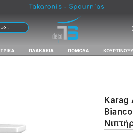
Takaronis - Spournias
Rose Gold Μπαταρία Νιπτήρος Ψηλή
ΚΤΡΙΚΑ
ΠΛΑΚΑΚΙΑ
ΠΟΜΟΛΑ
ΚΟΥΡΤΙΝΟΞ
Karag
Bianco
Νιπτή