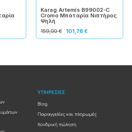
Karag Artemis B99002-C
ταρία
Cromo Μπαταρία Νιπτήρος
Ψηλή
159,00 €
101,76 €
ΥΠΗΡΕΣΙΕΣ
ων
Blog
ευμάτων
Παραγγελίες και πληρωμές
Χονδρική πώληση
ων