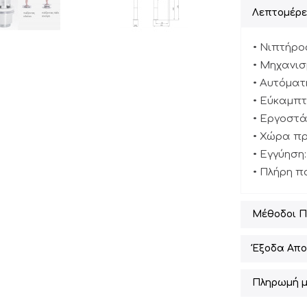
Λεπτομέρε
• Νιπτήρο
• Μηχανισ
• Αυτόματ
• Εύκαμπ
• Εργοστά
• Χώρα πρ
• Εγγύηση:
• Πλήρη 
Μέθοδοι 
Έξοδα Απο
Πληρωμή μ