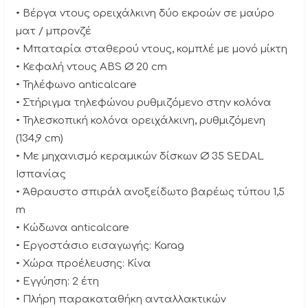
• Βέργα ντους ορειχάλκινη δύο εκροών σε μαύρο
ματ / μπρονζέ
• Μπαταρία σταθερού ντους, κομπλέ με μονό μίκτη
• Κεφαλή ντους ABS Ø 20 cm
• Τηλέφωνο anticalcare
• Στήριγμα τηλεφώνου ρυθμιζόμενο στην κολόνα
• Τηλεσκοπική κολόνα ορειχάλκινη, ρυθμιζόμενη
(134,9 cm)
• Με μηχανισμό κεραμικών δίσκων Ø 35 SEDAL
Ισπανίας
• Άθραυστο σπιράλ ανοξείδωτο βαρέως τύπου 1,5
m
• Κώδωνα anticalcare
• Εργοστάσιο εισαγωγής: Karag
• Χώρα προέλευσης: Κίνα
• Εγγύηση: 2 έτη
• Πλήρη παρακαταθήκη ανταλλακτικών