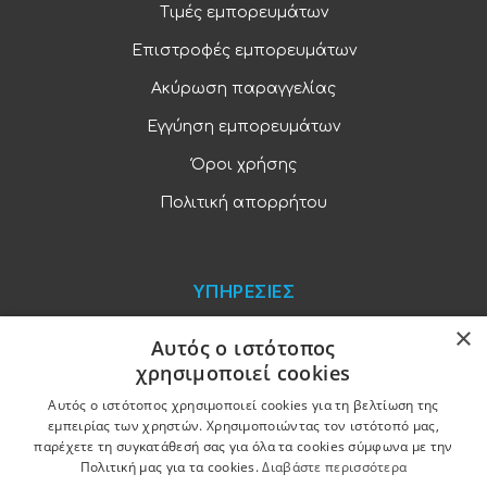
Τιμές εμπορευμάτων
Επιστροφές εμπορευμάτων
Ακύρωση παραγγελίας
Εγγύηση εμπορευμάτων
Όροι χρήσης
Πολιτική απορρήτου
ΥΠΗΡΕΣΙΕΣ
×
Blog
Αυτός ο ιστότοπος
χρησιμοποιεί cookies
Παραγγελίες και πληρωμές
Αυτός ο ιστότοπος χρησιμοποιεί cookies για τη βελτίωση της
Χονδρική πώληση
εμπειρίας των χρηστών. Χρησιμοποιώντας τον ιστότοπό μας,
παρέχετε τη συγκατάθεσή σας για όλα τα cookies σύμφωνα με την
Ξενοδοχειακός εξοπλισμός
Πολιτική μας για τα cookies.
Διαβάστε περισσότερα