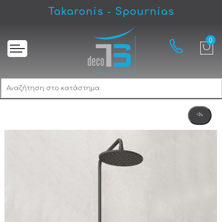
Takaronis - Spournias
Αρχική
Karag Andare Nero/Bronze WNW33R98PA-B Στήλη Ντους Με Μπαταρία